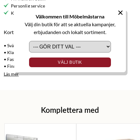
Personlig service
×
Kvalitetsmöbler
Välkommen till Möbelmästarna
Välj din butik för att se aktuella kampanjer,
erbjudanden och lokalt sortiment.
Kort produktbeskrivning
• Svängd 4-sitssoffa
• Klassisk design med hög rygg
• Fast och stabil komfort
VÄLJ BUTIK
• Finns i flera tyger och färger
Läs mer
Komplettera med