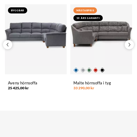
BYGGBAR
MÄSTARPRIS
10 ÅRS GARANTI
Aveny hörnsoffa
Malte hörnsoffa i tyg
25 425,00 kr
33 290,00 kr