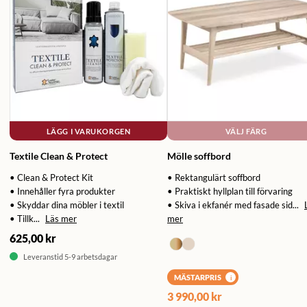
LÄGG I VARUKORGEN
VÄLJ FÄRG
Textile Clean & Protect
Mölle soffbord
• Clean & Protect Kit
• Rektangulärt soffbord
• Innehåller fyra produkter
• Praktiskt hyllplan till förvaring
• Skyddar dina möbler i textil
• Skiva i ekfanér med fasade sid...
• Tillk...
Läs mer
mer
625,00 kr
Leveranstid 5-9 arbetsdagar
MÄSTARPRIS
i
3 990,00 kr