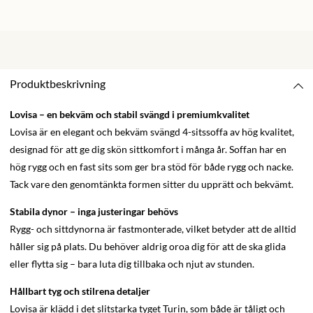
Produktbeskrivning
Lovisa – en bekväm och stabil svängd i premiumkvalitet
Lovisa är en elegant och bekväm svängd 4-sitssoffa av hög kvalitet,
designad för att ge dig skön sittkomfort i många år. Soffan har en
hög rygg och en fast sits som ger bra stöd för både rygg och nacke.
Tack vare den genomtänkta formen sitter du upprätt och bekvämt.
Stabila dynor – inga justeringar behövs
Rygg- och sittdynorna är fastmonterade, vilket betyder att de alltid
håller sig på plats. Du behöver aldrig oroa dig för att de ska glida
eller flytta sig – bara luta dig tillbaka och njut av stunden.
Hållbart tyg och stilrena detaljer
Lovisa är klädd i det slitstarka tyget Turin, som både är tåligt och