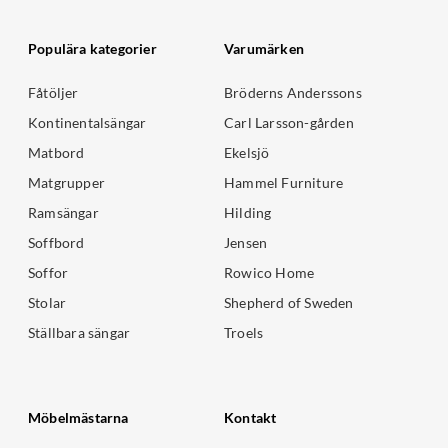
Populära kategorier
Varumärken
Fåtöljer
Bröderns Anderssons
Kontinentalsängar
Carl Larsson-gården
Matbord
Ekelsjö
Matgrupper
Hammel Furniture
Ramsängar
Hilding
Soffbord
Jensen
Soffor
Rowico Home
Stolar
Shepherd of Sweden
Ställbara sängar
Troels
Möbelmästarna
Kontakt