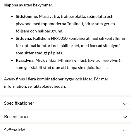
slappna av utan bekymmer.
Sittstomme:
Massivt trä, träfiberplatta, spånplatta och
plywood med toppmoderna Topline-fjädrar som ger en
följsam och hållbar grund.
Sittdyna:
Kallskum HR-3030 kombinerat med silikonfyllning
för optimal komfort och hållbarhet, med fixerad sitsplymå
som sitter stadigt på plats.
Ryggdyna:
Mjuk silikonfyllning i en fast, fixerad ryggplymå
som ger stabilt stöd utan att tappa sin mjuka känsla.
Aveny finns i flera kombinationer, tyger och läder. För mer
information, se faktabladet nedan.
Specifikationer
Recensioner
Skötselråd