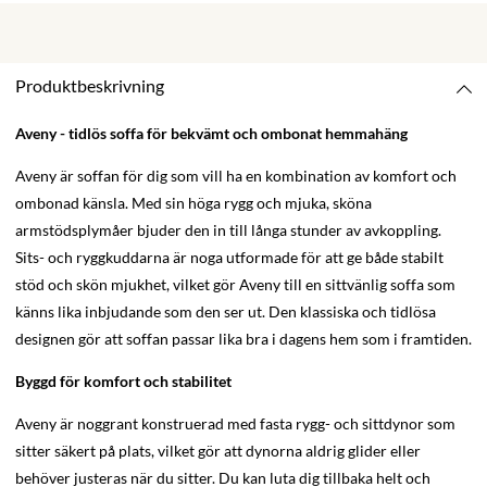
Produktbeskrivning
Aveny - tidlös soffa för bekvämt och ombonat hemmahäng
Aveny är soffan för dig som vill ha en kombination av komfort och
ombonad känsla. Med sin höga rygg och mjuka, sköna
armstödsplymåer bjuder den in till långa stunder av avkoppling.
Sits- och ryggkuddarna är noga utformade för att ge både stabilt
stöd och skön mjukhet, vilket gör Aveny till en sittvänlig soffa som
känns lika inbjudande som den ser ut. Den klassiska och tidlösa
designen gör att soffan passar lika bra i dagens hem som i framtiden.
Byggd för komfort och stabilitet
Aveny är noggrant konstruerad med fasta rygg- och sittdynor som
sitter säkert på plats, vilket gör att dynorna aldrig glider eller
behöver justeras när du sitter. Du kan luta dig tillbaka helt och