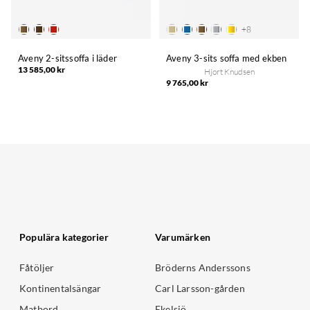
+
8
Aveny 2-sitssoffa i läder
Aveny 3-sits soffa med ekben
13 585,00 kr
Hjort Knudsen
9 765,00 kr
Populära kategorier
Varumärken
Fåtöljer
Bröderns Anderssons
Kontinentalsängar
Carl Larsson-gården
Matbord
Ekelsjö