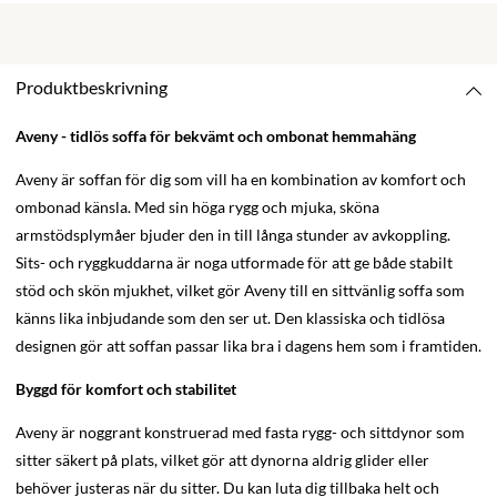
Produktbeskrivning
Aveny - tidlös soffa för bekvämt och ombonat hemmahäng
Aveny är soffan för dig som vill ha en kombination av komfort och
ombonad känsla. Med sin höga rygg och mjuka, sköna
armstödsplymåer bjuder den in till långa stunder av avkoppling.
Sits- och ryggkuddarna är noga utformade för att ge både stabilt
stöd och skön mjukhet, vilket gör Aveny till en sittvänlig soffa som
känns lika inbjudande som den ser ut. Den klassiska och tidlösa
designen gör att soffan passar lika bra i dagens hem som i framtiden.
Byggd för komfort och stabilitet
Aveny är noggrant konstruerad med fasta rygg- och sittdynor som
sitter säkert på plats, vilket gör att dynorna aldrig glider eller
behöver justeras när du sitter. Du kan luta dig tillbaka helt och