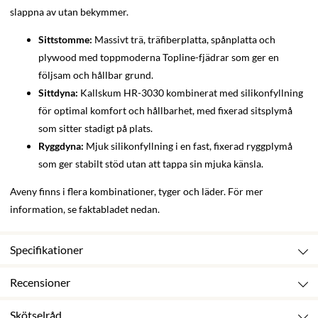
slappna av utan bekymmer.
Sittstomme:
Massivt trä, träfiberplatta, spånplatta och
plywood med toppmoderna Topline-fjädrar som ger en
följsam och hållbar grund.
Sittdyna:
Kallskum HR-3030 kombinerat med silikonfyllning
för optimal komfort och hållbarhet, med fixerad sitsplymå
som sitter stadigt på plats.
Ryggdyna:
Mjuk silikonfyllning i en fast, fixerad ryggplymå
som ger stabilt stöd utan att tappa sin mjuka känsla.
Aveny finns i flera kombinationer, tyger och läder. För mer
information, se faktabladet nedan.
Specifikationer
Recensioner
Skötselråd