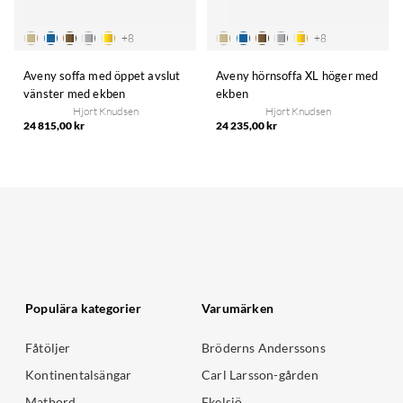
+
8
+
8
Aveny soffa med öppet avslut
Aveny hörnsoffa XL höger med
vänster med ekben
ekben
Hjort Knudsen
Hjort Knudsen
24 815,00 kr
24 235,00 kr
Populära kategorier
Varumärken
Fåtöljer
Bröderns Anderssons
Kontinentalsängar
Carl Larsson-gården
Matbord
Ekelsjö