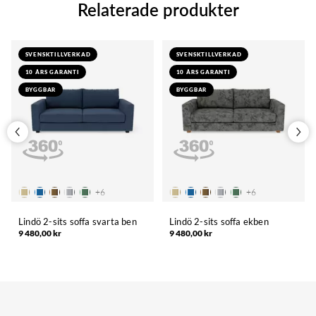
Relaterade produkter
SVENSKTILLVERKAD
SVENSKTILLVERKAD
10 ÅRS GARANTI
10 ÅRS GARANTI
BYGGBAR
BYGGBAR
+
6
+
6
Lindö 2-sits soffa svarta ben
Lindö 2-sits soffa ekben
9 480,00 kr
9 480,00 kr