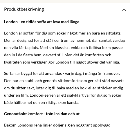
Produktbeskrivning
London - en tidlös soffa att leva med länge
London är soffan för dig som söker något mer än bara en sittplats.
Den är designad för att stå i centrum av hemmet, där samtal, vardag
och vila får ta plats. Med sin klassiskt enkla och tidlösa form passar
den in i de flesta hem, oavsett stil. Men det är komforten och
kvaliteten som verkligen gör London till något utöver det vanliga.
Soffan är byggd för att användas - varje dag, i många år framöver.
Den har en stabil och generös sittkomfort som ger rätt stöd oavsett
om du sitter rakt, lutar dig tillbaka med en bok, eller sträcker ut dig
under en film. London-serien är ett självklart val för dig som söker
både hållbarhet och en riktigt skön känsla.
Genomtänkt komfort - från insidan och ut
Bakom Londons rena linjer döljer sig en noggrant uppbyggd