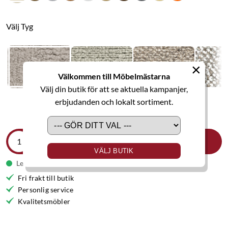
Välj Tyg
×
Välkommen till Möbelmästarna
Välj din butik för att se aktuella kampanjer,
erbjudanden och lokalt sortiment.
LÄGG I VARUKORGEN
VÄLJ BUTIK
Leveranstid 7-8 veckor
Fri frakt till butik
Personlig service
Kvalitetsmöbler