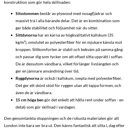
konstruktion som gör hela skillnaden:
Sitsstommen
består av plywood med nosagfjädrar och
massivt trä i alla bärande delar. Det är en kombination som
ger både stabilitet och följsamhet när du sitter.
Sittdynorna
har en kärna av högkvalitativt kallskum (35
kg/m³), omslutet av polyesterfiber för en mjukare känsla mot
kroppen. Sittkomforten är stabil och bekväm på samma gång
och passar dig som tycker om att oftast sitta upprätt i soffan.
De är dessutom vändbara, vilket förlänger livslängden och
ger en jämnare användning över tid.
Ryggdynorna
är också i kallskum, svepta med polyesterfiber.
Det ger ett skönt stöd för ryggen utan att tappa formen, och
även de är vändbara.
15 cm höga ben
gör det enkelt att hålla rent under soffan - en
detalj som gör skillnad i vardagen.
Den genomtänkta stoppningen och de robusta materialen gör att
London inte bara ser bra ut. Den känns fantastisk att sitta i, dag efter