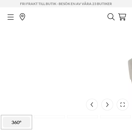
FRI FRAKT TILL BUTIK - BESÖK EN AV VÅRA 23 BUTIKER
Mått
AR
86 cm
98 cm
126 cm
360°