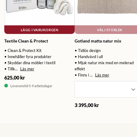
LÄGG I VARUKORGEN
VÄLJ STORLEK
Textile Clean & Protect
Gotland matta natur mix
• Clean & Protect Kit
• Tidlös design
• Innehåller fyra produkter
• Handvävd i ull
• Skyddar dina möbler i textil
• Mjuk natur mix med en melerad
• Tillk...
Läs mer
effekt
• Finns i ...
Läs mer
625,00 kr
Leveranstid 5-9 arbetsdagar
3 395,00 kr