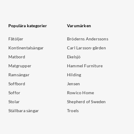
Populära kategorier
Varumärken
Fåtöljer
Bröderns Anderssons
Kontinentalsängar
Carl Larsson-gården
Matbord
Ekelsjö
Matgrupper
Hammel Furniture
Ramsängar
Hilding
Soffbord
Jensen
Soffor
Rowico Home
Stolar
Shepherd of Sweden
Ställbara sängar
Troels