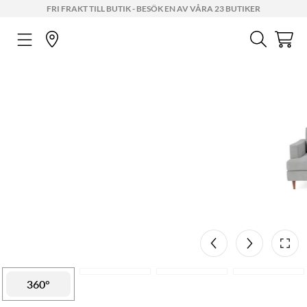
FRI FRAKT TILL BUTIK - BESÖK EN AV VÅRA 23 BUTIKER
Mått
AR
7 cm
97 cm
189 cm
360°