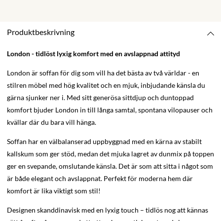
Produktbeskrivning
London - tidlöst lyxig komfort med en avslappnad attityd
London är soffan för dig som vill ha det bästa av två världar - en
stilren möbel med hög kvalitet och en mjuk, inbjudande känsla du
gärna sjunker ner i. Med sitt generösa sittdjup och duntoppad
komfort bjuder London in till långa samtal, spontana vilopauser och
kvällar där du bara vill hänga.
Soffan har en välbalanserad uppbyggnad med en kärna av stabilt
kallskum som ger stöd, medan det mjuka lagret av dunmix på toppen
ger en svepande, omslutande känsla. Det är som att sitta i något som
är både elegant och avslappnat. Perfekt för moderna hem där
komfort är lika viktigt som stil!
Designen skanddinavisk med en lyxig touch – tidlös nog att kännas