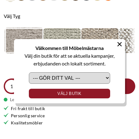
Välj Tyg
×
Välkommen till Möbelmästarna
Välj din butik för att se aktuella kampanjer,
erbjudanden och lokalt sortiment.
LÄGG I VARUKORGEN
VÄLJ BUTIK
Leveranstid 7-8 veckor
Fri frakt till butik
Personlig service
Kvalitetsmöbler