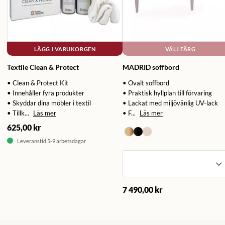
LÄGG I VARUKORGEN
VÄLJ FÄRG
Textile Clean & Protect
MADRID soffbord
• Clean & Protect Kit
• Ovalt soffbord
• Innehåller fyra produkter
• Praktisk hyllplan till förvaring
• Skyddar dina möbler i textil
• Lackat med miljövänlig UV-lack
• Tillk...
Läs mer
• F...
Läs mer
625,00 kr
Leveranstid 5-9 arbetsdagar
7 490,00 kr