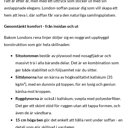
rätt år efter år, men med ett uttryck som sticker ut med sin
avslappnade elegans. London-soffan passar dig som vill skapa ett
hem att leva i, där soffan får vara den naturliga samlingsplatsen.
Genomtänkt komfort - från insidan och ut
Bakom Londons rena linjer döljer sig en noggrant uppbyggd
konstruktion som gör hela skillnaden:
Sitsstommen
består av plywood med nosagfjädrar och
massivt trä i alla bärande delar. Det är en kombination som
ger både stabilitet och följsamhet när du sitter.
Sittdynorna
har en kärna av högkvalitativt kallskum (35
kg/m³), med en dunmix på toppen, för en lyxig och geniun
känlsa mot kroppen.
Ryggdynorna
är också i kallskum, svepta med polyesterfiber.
Det ger ett skönt stöd för ryggen utan att tappa formen, och
även de är vändbara.
15 cm höga ben
gör det enkelt att hålla rent under soffan - en
detalj som gör skillnad i vardagen.