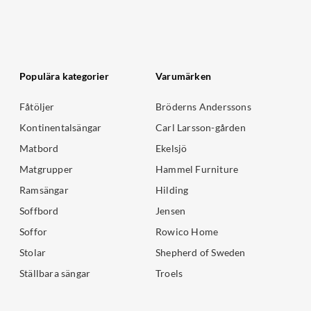
Populära kategorier
Varumärken
Fåtöljer
Bröderns Anderssons
Kontinentalsängar
Carl Larsson-gården
Matbord
Ekelsjö
Matgrupper
Hammel Furniture
Ramsängar
Hilding
Soffbord
Jensen
Soffor
Rowico Home
Stolar
Shepherd of Sweden
Ställbara sängar
Troels