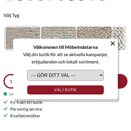
Välj Tyg
×
Välkommen till Möbelmästarna
Välj din butik för att se aktuella kampanjer,
erbjudanden och lokalt sortiment.
LÄGG I VARUKORGEN
VÄLJ BUTIK
Leveranstid 7-8 veckor
Fri frakt till butik
Personlig service
Kvalitetsmöbler