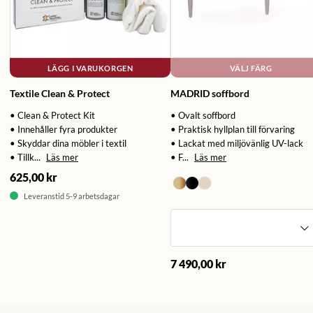
LÄGG I VARUKORGEN
VÄLJ FÄRG
Textile Clean & Protect
MADRID soffbord
• Clean & Protect Kit
• Ovalt soffbord
• Innehåller fyra produkter
• Praktisk hyllplan till förvaring
• Skyddar dina möbler i textil
• Lackat med miljövänlig UV-lack
• Tillk...
Läs mer
• F...
Läs mer
625,00 kr
Leveranstid 5-9 arbetsdagar
7 490,00 kr