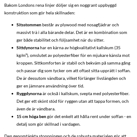
Bakom Londons rena linjer döljer sig en noggrant uppbyggd
konstruktion som gör hela skillnaden:
Sitsstommen
består av plywood med nosagfjädrar och
massivt trä i alla bärande delar. Det är en kombination som
ger både stabilitet och följsamhet när du sitter.
Sittdynorna
har en kärna av högkvalitativt kallskum (35
kg/m³), omslutet av polyesterfiber för en mjukare känsla mot
kroppen. Sittkomforten är stabil och bekväm på samma gång
och passar dig som tycker om att oftast sitta upprätt i soffan.
De är dessutom vändbara, vilket förlänger livslängden och
ger en jämnare användning över tid.
Ryggdynorna
är också i kallskum, svepta med polyesterfiber.
Det ger ett skönt stöd för ryggen utan att tappa formen, och
även de är vändbara.
15 cm höga ben
gör det enkelt att hålla rent under soffan - en
detalj som gör skillnad i vardagen.
Den genomtänkta stoppningen och de robusta materialen gör att