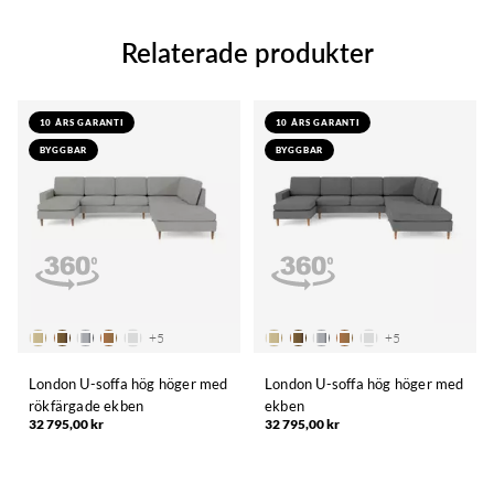
Relaterade produkter
10 ÅRS GARANTI
10 ÅRS GARANTI
BYGGBAR
BYGGBAR
+
5
+
5
London U-soffa hög höger med
London U-soffa hög höger med
rökfärgade ekben
ekben
32 795,00 kr
32 795,00 kr