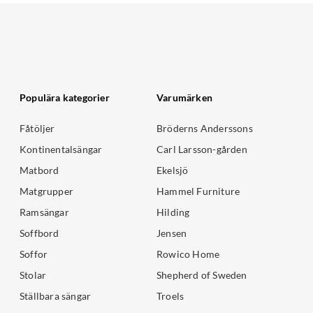
Populära kategorier
Varumärken
Fåtöljer
Bröderns Anderssons
Kontinentalsängar
Carl Larsson-gården
Matbord
Ekelsjö
Matgrupper
Hammel Furniture
Ramsängar
Hilding
Soffbord
Jensen
Soffor
Rowico Home
Stolar
Shepherd of Sweden
Ställbara sängar
Troels