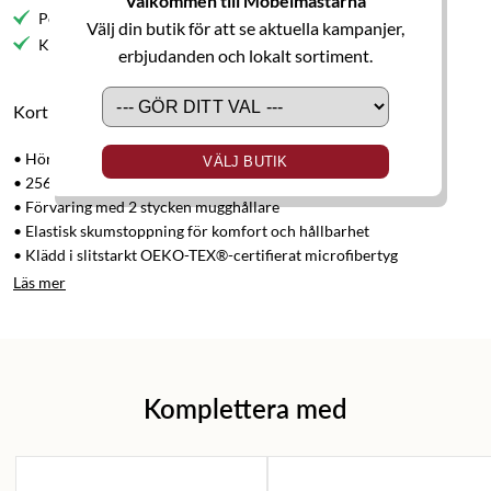
Välkommen till Möbelmästarna
Personlig service
Välj din butik för att se aktuella kampanjer,
Kvalitetsmöbler
erbjudanden och lokalt sortiment.
Kort produktbeskrivning
• Hörnsoffa med elektriska recliners
VÄLJ BUTIK
• 256x288 cm
• Förvaring med 2 stycken mugghållare
• Elastisk skumstoppning för komfort och hållbarhet
• Klädd i slitstarkt OEKO-TEX®-certifierat microfibertyg
Läs mer
Komplettera med