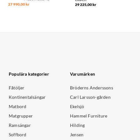
27 990,00 kr
29 225,00 kr
Populära kategorier
Varumärken
Fåtöljer
Bröderns Anderssons
Kontinentalsängar
Carl Larsson-gården
Matbord
Ekelsjö
Matgrupper
Hammel Furniture
Ramsängar
Hilding
Soffbord
Jensen