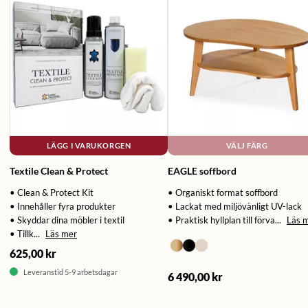
LÄGG I VARUKORGEN
VÄLJ FÄRG
Textile Clean & Protect
EAGLE soffbord
• Clean & Protect Kit
• Organiskt format soffbord
• Innehåller fyra produkter
• Lackat med miljövänligt UV-lack
• Skyddar dina möbler i textil
• Praktisk hyllplan till förva...
Läs 
• Tillk...
Läs mer
625,00 kr
Leveranstid 5-9 arbetsdagar
6 490,00 kr