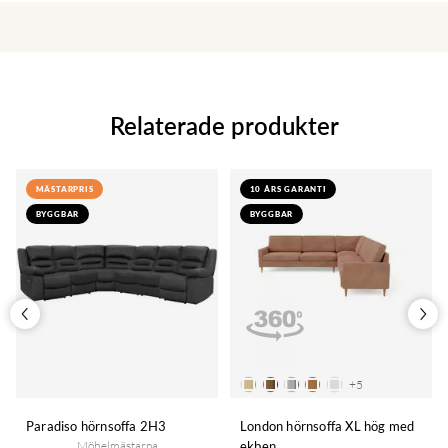
Relaterade produkter
MÄSTARPRIS
10 ÅRS GARANTI
BYGGBAR
BYGGBAR
+
5
Paradiso hörnsoffa 2H3
London hörnsoffa XL hög med
Möbelmästarna
ekben