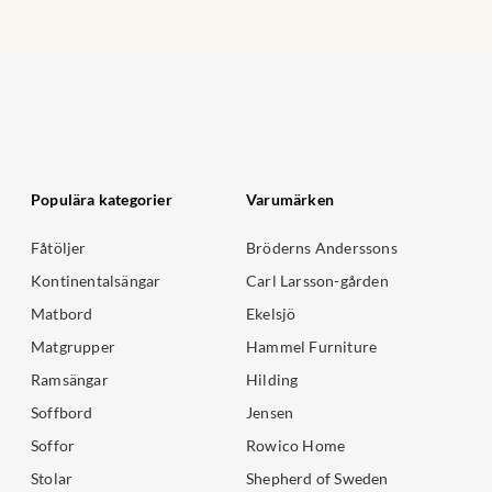
Populära kategorier
Varumärken
Fåtöljer
Bröderns Anderssons
Kontinentalsängar
Carl Larsson-gården
Matbord
Ekelsjö
Matgrupper
Hammel Furniture
Ramsängar
Hilding
Soffbord
Jensen
Soffor
Rowico Home
Stolar
Shepherd of Sweden