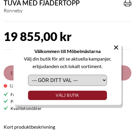
TUVA MED FJÄDERTOPP
Ronneby
19 855,00 kr
×
Välkommen till Möbelmästarna
Välj din butik för att se aktuella kampanjer,
erbjudanden och lokalt sortiment.
LÄGG I VARUKORGEN
Ej i lager
Fri frakt till butik
VÄLJ BUTIK
Personlig service
Kvalitetsmöbler
Kort produktbeskrivning