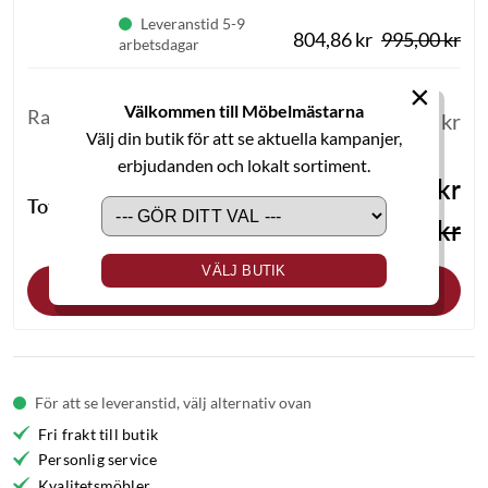
Leveranstid 5-9
804,86 kr
995,00 kr
arbetsdagar
×
Välkommen till Möbelmästarna
Rabatt
-
1 180,00 kr
Välj din butik för att se aktuella kampanjer,
erbjudanden och lokalt sortiment.
4 995,00 kr
Totalt
6 175,00 kr
VÄLJ BUTIK
Lägg i varukorgen
För att se leveranstid, välj alternativ ovan
Fri frakt till butik
Personlig service
Kvalitetsmöbler