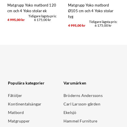
Matgrupp Yoko matbord 120
Matgrupp Yoko matbord
cm och 4 Yoko stolar ek
Ø105 cm och 4 Yoko stolar
tyg
4 995,00 kr
6 175,00 kr
4 995,00 kr
6 175,00 kr
Populära kategorier
Varumärken
Fåtöljer
Bröderns Anderssons
Kontinentalsängar
Carl Larsson-gården
Matbord
Ekelsjö
Matgrupper
Hammel Furniture