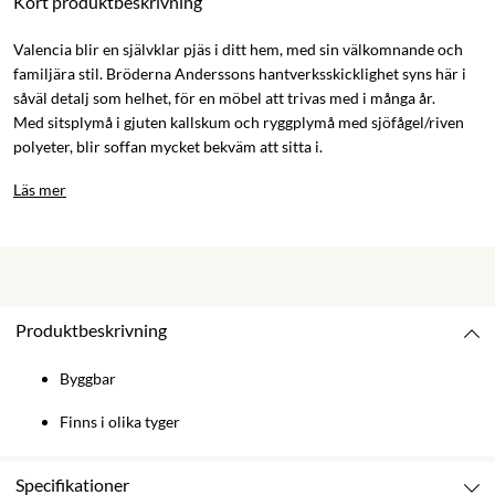
Kort produktbeskrivning
Valencia blir en självklar pjäs i ditt hem, med sin välkomnande och
familjära stil. Bröderna Anderssons hantverksskicklighet syns här i
såväl detalj som helhet, för en möbel att trivas med i många år.
Med sitsplymå i gjuten kallskum och ryggplymå med sjöfågel/riven
polyeter, blir soffan mycket bekväm att sitta i.
Läs mer
Produktbeskrivning
Byggbar
Finns i olika tyger
Specifikationer