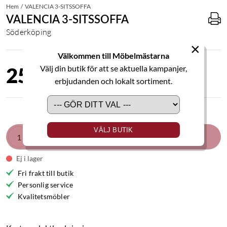
Hem
VALENCIA 3-SITSSOFFA
VALENCIA 3-SITSSOFFA
Söderköping
×
Välkommen till Möbelmästarna
25 490,00 kr
Välj din butik för att se aktuella kampanjer,
erbjudanden och lokalt sortiment.
VÄLJ BUTIK
LÄGG I VARUKORGEN
Ej i lager
Fri frakt till butik
Personlig service
Kvalitetsmöbler