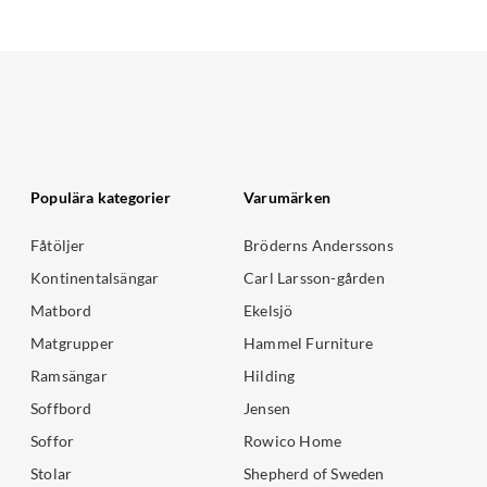
Populära kategorier
Varumärken
Fåtöljer
Bröderns Anderssons
Kontinentalsängar
Carl Larsson-gården
Matbord
Ekelsjö
Matgrupper
Hammel Furniture
Ramsängar
Hilding
Soffbord
Jensen
Soffor
Rowico Home
Stolar
Shepherd of Sweden