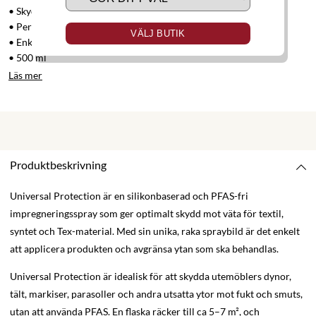
• Skyddar textilier utomhus mot regn och fukt
• Perfekt för utedynor, parasoller, markiser och tält
VÄLJ BUTIK
• Enkel att applicera
• 500 ml
Läs mer
Produktbeskrivning
Universal Protection är en silikonbaserad och PFAS-fri
impregneringsspray som ger optimalt skydd mot väta för textil,
syntet och Tex-material. Med sin unika, raka spraybild är det enkelt
att applicera produkten och avgränsa ytan som ska behandlas.
Universal Protection är idealisk för att skydda utemöblers dynor,
tält, markiser, parasoller och andra utsatta ytor mot fukt och smuts,
utan att använda PFAS. En flaska räcker till ca 5–7 m², och