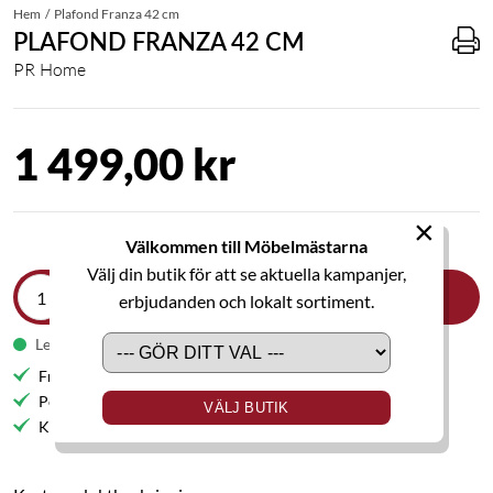
Hem
Plafond Franza 42 cm
PLAFOND FRANZA 42 CM
PR Home
1 499,00 kr
×
Välkommen till Möbelmästarna
Välj din butik för att se aktuella kampanjer,
LÄGG I VARUKORGEN
erbjudanden och lokalt sortiment.
Leveranstid 1-2 veckor
Fri frakt till butik
Personlig service
VÄLJ BUTIK
Kvalitetsmöbler