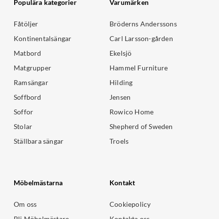
Populära kategorier
Varumärken
Fåtöljer
Bröderns Anderssons
Kontinentalsängar
Carl Larsson-gården
Matbord
Ekelsjö
Matgrupper
Hammel Furniture
Ramsängar
Hilding
Soffbord
Jensen
Soffor
Rowico Home
Stolar
Shepherd of Sweden
Ställbara sängar
Troels
Möbelmästarna
Kontakt
Om oss
Cookiepolicy
Bli Möbelmästare
Kontakta oss