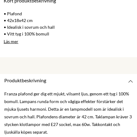
Kort produktbeskrivning
• Plafond
• 42x18x42 cm
• Idealisk i sovrum och hall
• Vitt tyg i 100% bomull
Läs mer
Produktbeskrivning
Franza plafond ger dig ett mjukt, vilsamt ljus, genom ett tyg i 100%
bomull. Lampans runda form och vågiga effekter förstärker det
mjuka ljusets harmoni. Detta är en lampmodell som är idealisk i
sovrum och hall. Plafondens diameter är 42 cm. Taklampan kräver 3
stycken klotlampor med E27 sockel, max 60w. Takkontakt och
ljuskälla köpes separat.