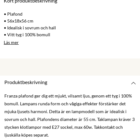
Kort produktbeskrivning
• Plafond
• 56x18x56 cm
• Idealisk i sovrum och hall
• Vitt tyg i 100% bomull
Läs mer
Produktbeskrivning
Franza plafond ger dig ett mjukt, vilsamt ljus, genom ett tyg i 100%
bomull. Lampans runda form och vågiga effekter förstärker det
mjuka ljusets harmoni. Detta är en lampmodell som är idealisk i
sovrum och hall. Plafondens diameter är 55 cm. Taklampan kräver 3
stycken klotlampor med E27 sockel, max 60w. Takkontakt och
ljuskälla köpes separat.