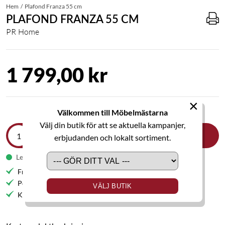
Hem
Plafond Franza 55 cm
PLAFOND FRANZA 55 CM
PR Home
1 799,00 kr
×
Välkommen till Möbelmästarna
Välj din butik för att se aktuella kampanjer,
LÄGG I VARUKORGEN
erbjudanden och lokalt sortiment.
Leveranstid 1-2 veckor
Fri frakt till butik
Personlig service
VÄLJ BUTIK
Kvalitetsmöbler