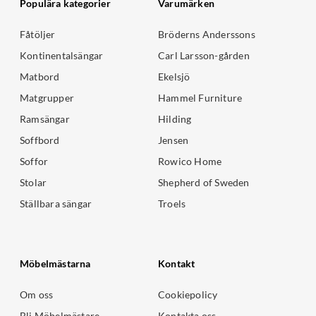
Populära kategorier
Varumärken
Fåtöljer
Bröderns Anderssons
Kontinentalsängar
Carl Larsson-gården
Matbord
Ekelsjö
Matgrupper
Hammel Furniture
Ramsängar
Hilding
Soffbord
Jensen
Soffor
Rowico Home
Stolar
Shepherd of Sweden
Ställbara sängar
Troels
Möbelmästarna
Kontakt
Om oss
Cookiepolicy
Bli Möbelmästare
Kontakta oss