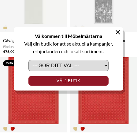
×
Välkommen till Möbelmästarna
Gåsöga bordslöpare 35x120 cm
Airy bordslöpare 35x120 cm
Välj din butik för att se aktuella kampanjer,
Ekelund
Ekelund
erbjudanden och lokalt sortiment.
475,00 kr
475,00 kr
SVENSKTILLVERKAD
SVENSKTILLVERKAD
VÄLJ BUTIK