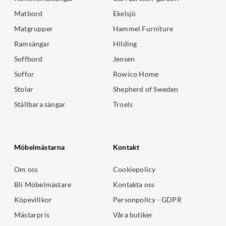
Matbord
Ekelsjö
Matgrupper
Hammel Furniture
Ramsängar
Hilding
Soffbord
Jensen
Soffor
Rowico Home
Stolar
Shepherd of Sweden
Ställbara sängar
Troels
Möbelmästarna
Kontakt
Om oss
Cookiepolicy
Bli Möbelmästare
Kontakta oss
Köpevillkor
Personpolicy - GDPR
Mästarpris
Våra butiker