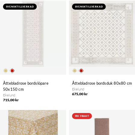
SVENSKTILLVERKAD
SVENSKTILLVERKAD
Åttebladrose bordslöpare
Åttebladrose bordsduk 80x80 cm
50x150 cm
Ekelund
675,00 kr
Ekelund
715,00 kr
FRI FRAKT