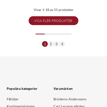
Visar 1-18 av 55 produkter
VISA FLER PRODUKTER
1
2
3
4
Populära kategorier
Varumärken
Fåtöljer
Bröderns Anderssons
Kontinentalsängar
Carl Larsson-gården