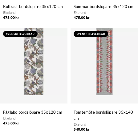
Koltrast bordslöpare 35x120 cm
Sommar bordslöpare 35x120 cm
Ekelund
Ekelund
475,00 kr
475,00 kr
SVENSKTILLVERKAD
SVENSKTILLVERKAD
Fåglabo bordslöpare 35x120 cm
Tomtemöte bordslöpare 35x140
Ekelund
cm
475,00 kr
Ekelund
540,00 kr