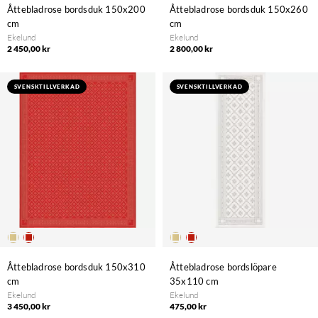
Åttebladrose bordsduk 150x200
Åttebladrose bordsduk 150x260
cm
cm
Ekelund
Ekelund
2 450,00 kr
2 800,00 kr
SVENSKTILLVERKAD
SVENSKTILLVERKAD
Åttebladrose bordsduk 150x310
Åttebladrose bordslöpare
cm
35x110 cm
Ekelund
Ekelund
3 450,00 kr
475,00 kr