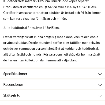
Kuddfodralets mått är 60x60cm. Innerkudde köpes separat.
Produkten är certifierad enligt STANDARD 100 by OEKO-TEX®.
Certifieringen garanterar att produkten är testad och fri från ämnen
som kan vara skadliga för hälsan och miljön.
Julie kuddfodral finns även i 45x45 cm.
Det är vardagslyx att kunna omge sig med sköna, vackra och coola
prydnadskuddar. De gör stunden i soffan eller fåtöljen mer bekväm
och de ger rummet en personlighet. Byt ut kuddar och kuddfodral,
allt efter årstid och humör! Förvara dem i ett skåp därhemma så att
du har en liten kollektion där hemma att välja bland.
Specifikationer
Recensioner
Skötselråd