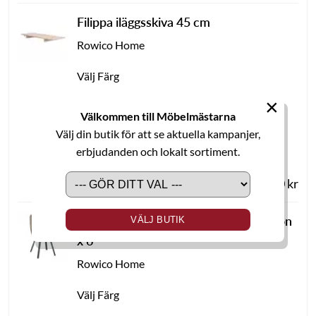
Filippa iläggsskiva 45 cm
Rowico Home
Välj Färg
×
Välkommen till Möbelmästarna
Välj din butik för att se aktuella kampanjer,
erbjudanden och lokalt sortiment.
För att se leveranstid, välj
2 295,00 kr
alternativ ovan
Alison stol tyg metallben snurrfunktion
VÄLJ BUTIK
x 6
Rowico Home
Välj Färg