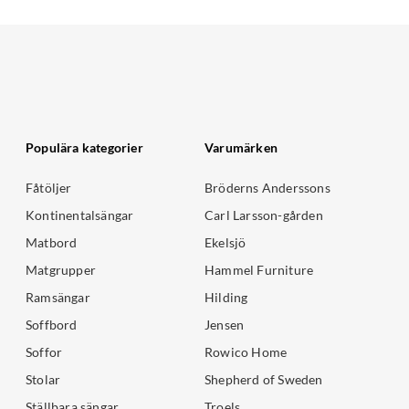
Populära kategorier
Varumärken
Fåtöljer
Bröderns Anderssons
Kontinentalsängar
Carl Larsson-gården
Matbord
Ekelsjö
Matgrupper
Hammel Furniture
Ramsängar
Hilding
Soffbord
Jensen
Soffor
Rowico Home
Stolar
Shepherd of Sweden
Ställbara sängar
Troels