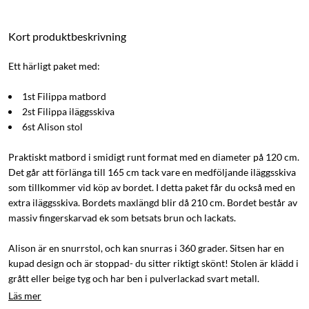
Kort produktbeskrivning
Ett härligt paket med:
1st Filippa matbord
2st Filippa iläggsskiva
6st Alison stol
Praktiskt matbord i smidigt runt format med en diameter på 120 cm.
Det går att förlänga till 165 cm tack vare en medföljande iläggsskiva
som tillkommer vid köp av bordet. I detta paket får du också med en
extra iläggsskiva. Bordets maxlängd blir då 210 cm. Bordet består av
massiv fingerskarvad ek som betsats brun och lackats.
Alison är en snurrstol, och kan snurras i 360 grader. Sitsen har en
kupad design och är stoppad- du sitter riktigt skönt! Stolen är klädd i
grått eller beige tyg och har ben i pulverlackad svart metall.
Läs mer