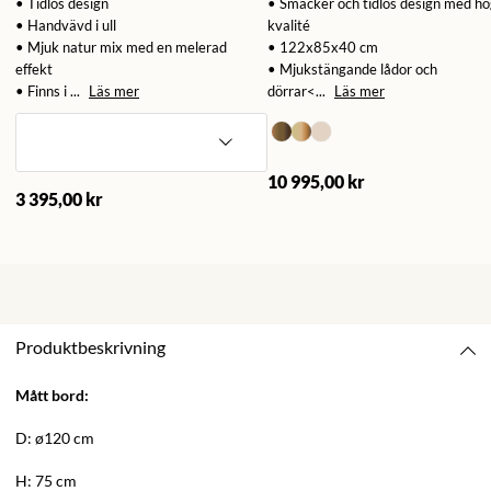
• Tidlös design
• Smäcker och tidlös design med hö
• Handvävd i ull
kvalité
• Mjuk natur mix med en melerad
• 122x85x40 cm
effekt
• Mjukstängande lådor och
• Finns i ...
Läs mer
dörrar<...
Läs mer
10 995,00 kr
3 395,00 kr
Produktbeskrivning
Mått bord:
D:
ø
120 cm
H: 75 cm