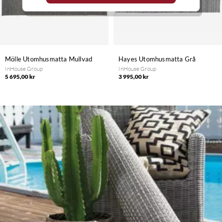
Mölle Utomhusmatta Mullvad
Hayes Utomhusmatta Grå
InHouse Group
InHouse Group
5 695,00 kr
3 995,00 kr