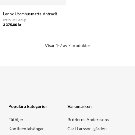
Lenox Utomhusmatta Antracit
InHouse Group
3 375,00 kr
Visar 1-7 av 7 produkter
Populära kategorier
Varumärken
Fåtöljer
Bröderns Anderssons
Kontinentalsängar
Carl Larsson-gården