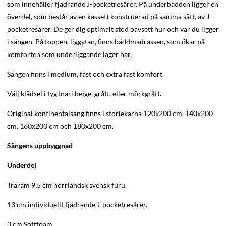
som innehåller fjädrande J-pocketresårer. På underbädden ligger en
överdel, som består av en kassett konstruerad på samma sätt, av J-
pocketresårer. De ger dig optimalt stöd oavsett hur och var du ligger
i sängen. På toppen, liggytan, finns bäddmadrassen, som ökar på
komforten som underliggande lager har.
Sängen finns i medium, fast och extra fast komfort.
Välj klädsel i tyg Inari beige, grått, eller mörkgrått.
Original kontinentalsäng finns i storlekarna 120x200 cm, 140x200
cm, 160x200 cm och 180x200 cm.
Sängens uppbyggnad
Underdel
Träram 9,5 cm norrländsk svensk furu.
13 cm individuellt fjädrande J-pocketresårer.
3 cm Softfoam.