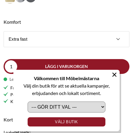
Komfort
Extra fast
LÄGG I VARUKORGEN
×
Välkommen till Möbelmästarna
Leveranstid 5-6 veckor
Välj din butik för att se aktuella kampanjer,
Fri frakt till butik
erbjudanden och lokalt sortiment.
Personlig service
Kvalitetsmöbler
Kort produktbeskrivning
VÄLJ BUTIK
I paketet ingår: