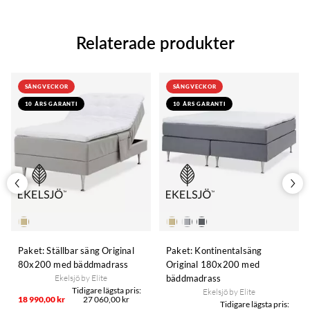
Relaterade produkter
SÄNGVECKOR
SÄNGVECKOR
10 ÅRS GARANTI
10 ÅRS GARANTI
Paket: Ställbar säng Original
Paket: Kontinentalsäng
80x200 med bäddmadrass
Original 180x200 med
Ekelsjö by Elite
bäddmadrass
Ekelsjö by Elite
18 990,00 kr
27 060,00 kr