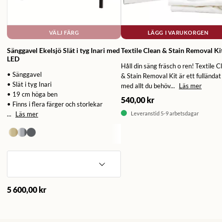
VÄLJ FÄRG
LÄGG I VARUKORGEN
Sänggavel Ekelsjö Slät i tyg Inari med
Textile Clean & Stain Removal Ki
LED
Håll din säng fräsch o ren! Textile C
• Sänggavel
& Stain Removal Kit är ett fulländat 
• Slät i tyg Inari
med allt du behöv...
Läs mer
• 19 cm höga ben
540,00 kr
• Finns i flera färger och storlekar
...
Läs mer
Leveranstid 5-9 arbetsdagar
5 600,00 kr