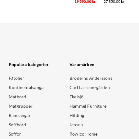
19 990,00 kr
27 850,00 kr
Populära kategorier
Varumärken
Fåtöljer
Bröderns Anderssons
Kontinentalsängar
Carl Larsson-gården
Matbord
Ekelsjö
Matgrupper
Hammel Furniture
Ramsängar
Hilding
Soffbord
Jensen
Soffor
Rowico Home