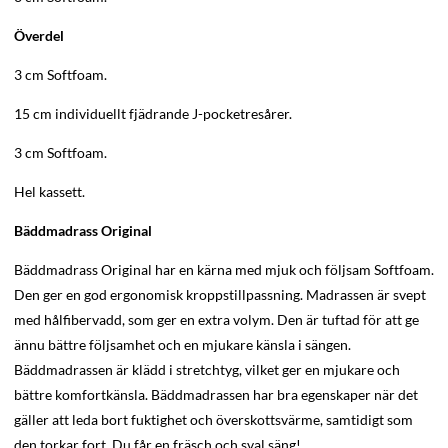
Överdel
3 cm Softfoam.
15 cm individuellt fjädrande J-pocketresårer.
3 cm Softfoam.
Hel kassett.
Bäddmadrass Original
Bäddmadrass Original har en kärna med mjuk och följsam Softfoam.
Den ger en god ergonomisk kroppstillpassning. Madrassen är svept
med hålfibervadd, som ger en extra volym. Den är tuftad för att ge
ännu bättre följsamhet och en mjukare känsla i sängen.
Bäddmadrassen är klädd i stretchtyg, vilket ger en mjukare och
bättre komfortkänsla. Bäddmadrassen har bra egenskaper när det
gäller att leda bort fuktighet och överskottsvärme, samtidigt som
den torkar fort. Du får en fräsch och sval säng!