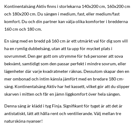
Kontinentalsäng Aktiv finns i storlekarna 140x200 cm, 160x200 cm
och 180x200 cm. Du sängen i medium, fast, eller medium/fast
komfort. Du och din partner kan välja olika komforter i bredderna
160 cm och 180 cm.
En säng med en bredd på 160 cm är ett utmärkt val för dig som vill
ha en rymlig dubbelsäng, utan att ta upp för mycket plats i
sovrummet. Den ger gott om utrymme för två personer att sova
bekvämt, samtidigt som den passar perfekt i mindre sovrum, eller
lägenheter där varje kvadratmeter räknas. Dessutom skapar den en
mer ombonad och intim känsla jämfört med en bredare 180 cm-
säng. Kontinentalsäng Aktiv har hel kassett, vilket gör att du slipper
skarven i mitten och får en jämn liggkomfort över hela sängen.
Denna säng är klädd i tyg Finja. Signifikant för tyget är att det är
antistatiskt, lätt att hålla rent och ventilierande. Välj mellan tre
natursköna nyanser!