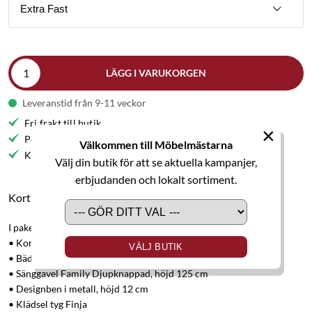
Extra Fast
LÄGG I VARUKORGEN
Leveranstid från 9-11 veckor
Fri frakt till butik
×
Personlig service
Välkommen till Möbelmästarna
Kvalitetsmöbler
Välj din butik för att se aktuella kampanjer,
erbjudanden och lokalt sortiment.
Kort produktbeskrivning
I paketet ingår:
• Kontinentalsäng Hilding Family Aktiv 160x200 cm
VÄLJ BUTIK
• Bäddmadrass Family Start 160x200 cm
• Sänggavel Family Djupknappad, höjd 125 cm
• Designben i metall, höjd 12 cm
• Klädsel tyg Finja