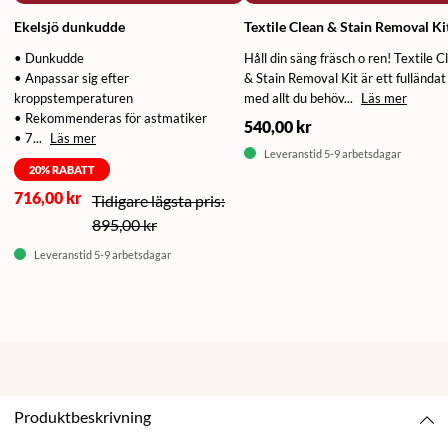
Ekelsjö dunkudde
Textile Clean & Stain Removal Ki
• Dunkudde
Håll din säng fräsch o ren! Textile C
• Anpassar sig efter
& Stain Removal Kit är ett fulländat 
kroppstemperaturen
med allt du behöv...
Läs mer
• Rekommenderas för astmatiker
540,00 kr
• 7...
Läs mer
Leveranstid 5-9 arbetsdagar
20
% RABATT
716,00 kr
895,00 kr
Leveranstid 5-9 arbetsdagar
Produktbeskrivning