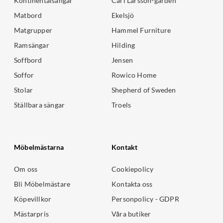
Kontinentalsängar
Carl Larsson-gården
Matbord
Ekelsjö
Matgrupper
Hammel Furniture
Ramsängar
Hilding
Soffbord
Jensen
Soffor
Rowico Home
Stolar
Shepherd of Sweden
Ställbara sängar
Troels
Möbelmästarna
Kontakt
Om oss
Cookiepolicy
Bli Möbelmästare
Kontakta oss
Köpevillkor
Personpolicy - GDPR
Mästarpris
Våra butiker