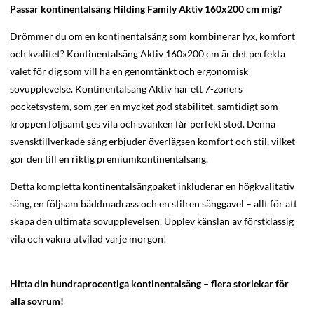
Passar kontinentalsäng Hilding Family Aktiv 160x200 cm mig?
Drömmer du om en kontinentalsäng som kombinerar lyx, komfort
och kvalitet? Kontinentalsäng Aktiv 160x200 cm är det perfekta
valet för dig som vill ha en genomtänkt och ergonomisk
sovupplevelse. Kontinentalsäng Aktiv har ett 7-zoners
pocketsystem, som ger en mycket god stabilitet, samtidigt som
kroppen följsamt ges vila och svanken får perfekt stöd. Denna
svensktillverkade säng erbjuder överlägsen komfort och stil, vilket
gör den till en riktig premiumkontinentalsäng.
Detta kompletta kontinentalsängpaket inkluderar en högkvalitativ
säng, en följsam bäddmadrass och en stilren sänggavel – allt för att
skapa den ultimata sovupplevelsen. Upplev känslan av förstklassig
vila och vakna utvilad varje morgon!
Hitta din hundraprocentiga kontinentalsäng – flera storlekar för
alla sovrum!