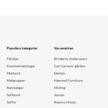
Populära kategorier
Varumärken
Fåtöljer
Bröderns Anderssons
Kontinentalsängar
Carl Larsson-gården
Matbord
Ekelsjö
Matgrupper
Hammel Furniture
Ramsängar
Hilding
Soffbord
Jensen
Soffor
Rowico Home