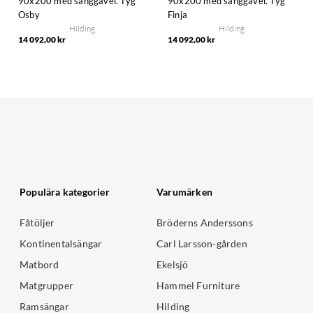
90x200 med sänggavel. Tyg
90x200 med sänggavel. Tyg
Osby
Finja
Hilding
Hilding
14 092,00 kr
14 092,00 kr
Populära kategorier
Varumärken
Fåtöljer
Bröderns Anderssons
Kontinentalsängar
Carl Larsson-gården
Matbord
Ekelsjö
Matgrupper
Hammel Furniture
Ramsängar
Hilding