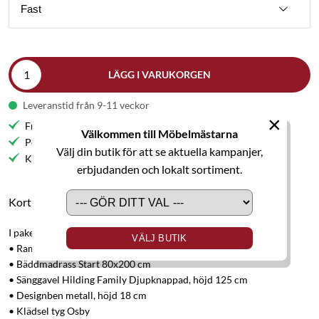
Fast
LÄGG I VARUKORGEN
Leveranstid från 9-11 veckor
×
Fri frakt till butik
Välkommen till Möbelmästarna
Personlig service
Välj din butik för att se aktuella kampanjer,
Kvalitetsmöbler
erbjudanden och lokalt sortiment.
Kort produktbeskrivning
I paketet ingår:
VÄLJ BUTIK
• Ramsäng Hilding Family Start 80x200 cm
• Bäddmadrass Start 80x200 cm
• Sänggavel Hilding Family Djupknappad, höjd 125 cm
• Designben metall, höjd 18 cm
• Klädsel tyg Osby