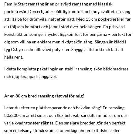
Family Start ramsäng är en prisvärd ramsäng med klassisk
pocketresår. Den erbjuder pålitlig komfort och hög kvalitet, en säng
att lita på för drömvila, natt efter natt. Med 13 cm pocketresårer får
du följsam komfort och jämnt stöd över hela sängen. En prisvärd
konstruktion som ger mycket liggkomfort för pengarna – perfekt för
dig som vill ha en enklare men riktigt skön säng. Sängen är klädd i
tyg Osby, en chenillevävd polyester. Snyggt, slitstarkt och lätt att
hålla rent.
I detta kompletta paket ingår en stabil ramsäng, skön bäddmadrass
och djupknappad sänggavel.
Är en 80 cm bred ramsäng rätt val för mig?
Letar du efter en platsbesparande och bekväm säng? En ramsäng
80x200 cm är ett smart och flexibelt val, särskilt i mindre rum där
varje kvadratmeter räknas. Den smalare bredden gör den perfekt
som enkelsäng i tonårsrum, studentlägenheter, fritidshus eller