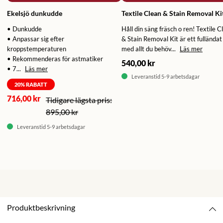
Ekelsjö dunkudde
Textile Clean & Stain Removal Ki
• Dunkudde
Håll din säng fräsch o ren! Textile C
• Anpassar sig efter
& Stain Removal Kit är ett fulländat 
kroppstemperaturen
med allt du behöv...
Läs mer
• Rekommenderas för astmatiker
540,00 kr
• 7...
Läs mer
Leveranstid 5-9 arbetsdagar
20
% RABATT
716,00 kr
895,00 kr
Leveranstid 5-9 arbetsdagar
Produktbeskrivning