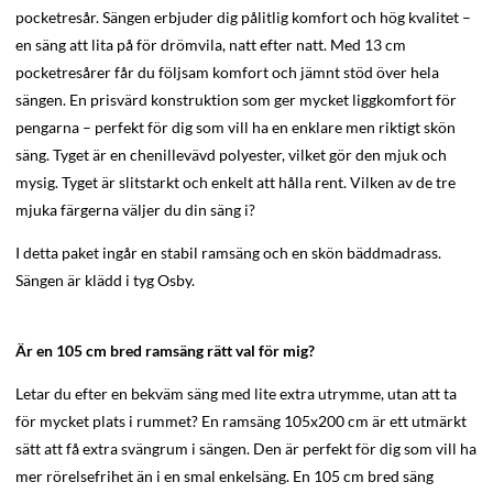
pocketresår. Sängen erbjuder dig pålitlig komfort och hög kvalitet –
en säng att lita på för drömvila, natt efter natt. Med 13 cm
pocketresårer får du följsam komfort och jämnt stöd över hela
sängen. En prisvärd konstruktion som ger mycket liggkomfort för
pengarna – perfekt för dig som vill ha en enklare men riktigt skön
säng. Tyget är en chenillevävd polyester, vilket gör den mjuk och
mysig. Tyget är slitstarkt och enkelt att hålla rent. Vilken av de tre
mjuka färgerna väljer du din säng i?
I detta paket ingår en stabil ramsäng och en skön bäddmadrass.
Sängen är klädd i tyg Osby.
Är en 105 cm bred ramsäng rätt val för mig?
Letar du efter en bekväm säng med lite extra utrymme, utan att ta
för mycket plats i rummet? En ramsäng 105x200 cm är ett utmärkt
sätt att få extra svängrum i sängen. Den är perfekt för dig som vill ha
mer rörelsefrihet än i en smal enkelsäng. En 105 cm bred säng