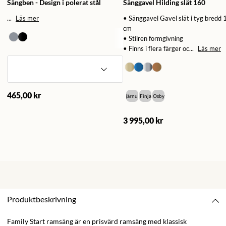
Sängben - Design i polerat stål
Sänggavel Hilding slät 160
...
Läs mer
• Sänggavel Gavel slät i tyg bredd
cm
• Stilren formgivning
• Finns i flera färger oc...
Läs mer
465,00 kr
Bjärnum
Finja
Osby
3 995,00 kr
Produktbeskrivning
Family Start ramsäng är en prisvärd ramsäng med klassisk