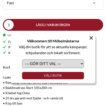
Fast
LÄGG I VARUKORGEN
Leveranstid från 9-11 veckor
×
Välkommen till Möbelmästarna
Fri frakt till butik
Välj din butik för att se aktuella kampanjer,
Personlig service
erbjudanden och lokalt sortiment.
Kvalitetsmöbler
Kort produktbeskrivning
VÄLJ BUTIK
I paketet ingår:
• Ramsäng Hilding Family Start 105x200 cm
• Bäddmadrass Start 105x200 cm
• Klädsel tyg Osby
• 25 års garanti mot fjäder- och rambrott
• Köp till ben