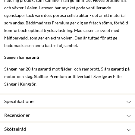
naturlig produkt som kommer från gummiträet Hevea brasiliensis
och växter i Asien. Latexen har mycket goda ventilierande
egenskaper tack vare dess porösa cellstruktur - det är ett material
som andas. Bäddmadrass Premium ger dig en fräsch sömn, förhöjd
komfort och optimal tryckavlastning. Madrassen är svept med
hålfibervadd, som ger en extra volym. Den är tuftad för att ge
bäddmadrassen ännu bättre följsamhet.
Sängen har garanti
Sängen har 20 års garanti mot fjäder- och rambrott, 5 års garanti på
motor och stag. Ställbar Premium är tillverkad i Sverige av Elite
Sängar i Kungsör.
Specifikationer
Recensioner
Skötselråd