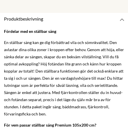
Produktbeskrivning
Fördelar med en ställbar säng
En ställbar säng kan ge dig förbättrad vila och sömnkvalitet. Den
avlastar dina olika zoner i kroppen efter behov. Genom att höja, eller
sänka delar av sängen, skapar du en bekväm vilställning. Vill du få
optimal avkoppling? Höj fotändan lite grann och känn hur kroppen
kopplar av totalt! Den ställbara funktionen gör det också enklare att
ta sig i och ur sängen. Den är en vardagslyxhöjare till max! Du hittar
lutningar som är perfekta för såväl läsning, vila och serietittande.
Sängen är enkel att justera. Med fjärrkontrollen ställer du in huvud-
och fotändan separat, precis i det läge du själv mår bra av för
stunden. I detta paket ingår säng, bäddmadrass, fjärkontroll,
förvaringsficka och ben.
För vem passar ställbar säng Premium 105x200 cm?