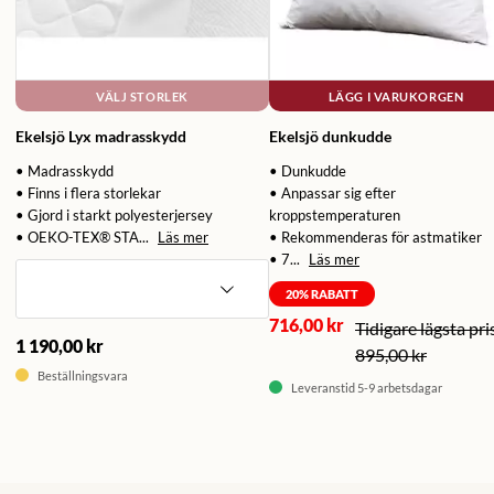
VÄLJ STORLEK
LÄGG I VARUKORGEN
Ekelsjö Lyx madrasskydd
Ekelsjö dunkudde
• Madrasskydd
• Dunkudde
• Finns i flera storlekar
• Anpassar sig efter
• Gjord i starkt polyesterjersey
kroppstemperaturen
• OEKO-TEX® STA...
Läs mer
• Rekommenderas för astmatiker
• 7...
Läs mer
20
% RABATT
716,00 kr
1 190,00 kr
895,00 kr
Beställningsvara
Leveranstid 5-9 arbetsdagar