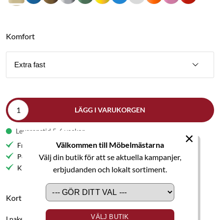
Komfort
Extra fast
LÄGG I VARUKORGEN
Leveranstid 5-6 veckor
×
Välkommen till Möbelmästarna
Fri frakt till butik
Välj din butik för att se aktuella kampanjer,
Personlig service
Kvalitetsmöbler
erbjudanden och lokalt sortiment.
Kort produktbeskrivning
VÄLJ BUTIK
I paketet ingår: