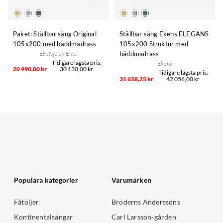
Paket: Ställbar säng Original
Ställbar säng Ekens ELEGANS
105x200 med bäddmadrass
105x200 Struktur med
Ekelsjö by Elite
bäddmadrass
Ekens
20 990,00 kr
30 130,00 kr
31 658,25 kr
42 056,00 kr
Populära kategorier
Varumärken
Fåtöljer
Bröderns Anderssons
Kontinentalsängar
Carl Larsson-gården