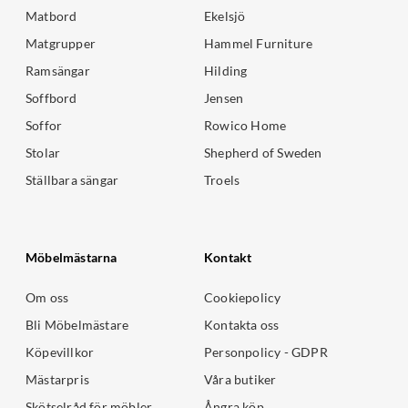
Matbord
Ekelsjö
Matgrupper
Hammel Furniture
Ramsängar
Hilding
Soffbord
Jensen
Soffor
Rowico Home
Stolar
Shepherd of Sweden
Ställbara sängar
Troels
Möbelmästarna
Kontakt
Om oss
Cookiepolicy
Bli Möbelmästare
Kontakta oss
Köpevillkor
Personpolicy - GDPR
Mästarpris
Våra butiker
Skötselråd för möbler
Ångra köp