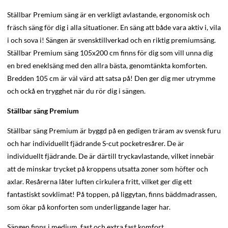
Ställbar Premium säng är en verkligt avlastande, ergonomisk och
fräsch säng för dig i alla situationer. En säng att både vara aktiv i, vila
i och sova i! Sängen är svensktillverkad och en riktig premiumsäng.
Ställbar Premium säng 105x200 cm finns för dig som vill unna dig
en bred eneklsäng med den allra bästa, genomtänkta komforten.
Bredden 105 cm är väl värd att satsa på! Den ger dig mer utrymme
och ockå en trygghet när du rör dig i sängen.
Ställbar säng Premium
Ställbar säng Premium är byggd på en gedigen träram av svensk furu
och har individuellt fjädrande S-cut pocketresårer. De är
individuellt fjädrande. De är därtill tryckavlastande, vilket innebär
att de minskar trycket på kroppens utsatta zoner som höfter och
axlar. Resårerna låter luften cirkulera fritt, vilket ger dig ett
fantastiskt sovklimat! På toppen, på liggytan, finns bäddmadrassen,
som ökar på konforten som underliggande lager har.
Sängen finns i medium, fast och extra fast komfort.