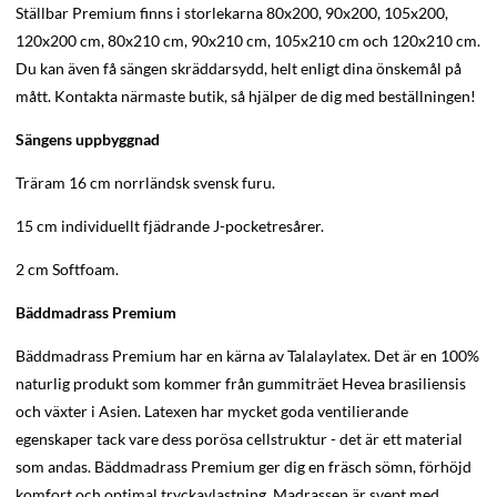
Ställbar Premium finns i storlekarna 80x200, 90x200, 105x200,
120x200 cm, 80x210 cm, 90x210 cm, 105x210 cm och 120x210 cm.
Du kan även få sängen skräddarsydd, helt enligt dina önskemål på
mått. Kontakta närmaste butik, så hjälper de dig med beställningen!
Sängens uppbyggnad
Träram 16 cm norrländsk svensk furu.
15 cm individuellt fjädrande J-pocketresårer.
2 cm Softfoam.
Bäddmadrass Premium
Bäddmadrass Premium har en kärna av Talalaylatex. Det är en 100%
naturlig produkt som kommer från gummiträet Hevea brasiliensis
och växter i Asien. Latexen har mycket goda ventilierande
egenskaper tack vare dess porösa cellstruktur - det är ett material
som andas. Bäddmadrass Premium ger dig en fräsch sömn, förhöjd
komfort och optimal tryckavlastning. Madrassen är svept med