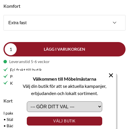
Komfort
Extra fast
LÄGG I VARUKORGEN
Leveranstid 5-6 veckor
Fri frakt till butik
×
Personlig service
Välkommen till Möbelmästarna
Kvalitetsmöbler
Välj din butik för att se aktuella kampanjer,
erbjudanden och lokalt sortiment.
Kort produktbeskrivning
I paketet ingår:
• Ställbar säng Premium 90x210 cm.
VÄLJ BUTIK
• Bäddmadrass Premium 90x210 cm.