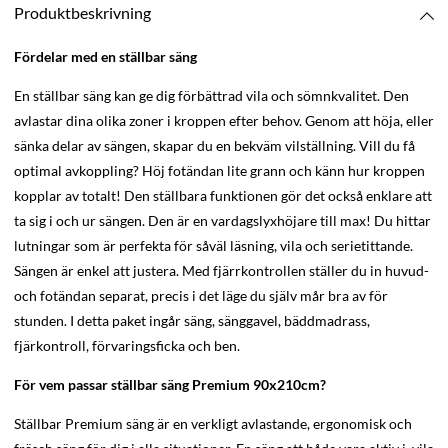
Produktbeskrivning
Fördelar med en ställbar säng
En ställbar säng kan ge dig förbättrad vila och sömnkvalitet. Den
avlastar dina olika zoner i kroppen efter behov. Genom att höja, eller
sänka delar av sängen, skapar du en bekväm vilställning. Vill du få
optimal avkoppling? Höj fotändan lite grann och känn hur kroppen
kopplar av totalt! Den ställbara funktionen gör det också enklare att
ta sig i och ur sängen. Den är en vardagslyxhöjare till max! Du hittar
lutningar som är perfekta för såväl läsning, vila och serietittande.
Sängen är enkel att justera. Med fjärrkontrollen ställer du in huvud-
och fotändan separat, precis i det läge du själv mår bra av för
stunden. I detta paket ingår säng, sänggavel, bäddmadrass,
fjärkontroll, förvaringsficka och ben.
För vem passar ställbar säng Premium 90x210cm?
Ställbar Premium säng är en verkligt avlastande, ergonomisk och