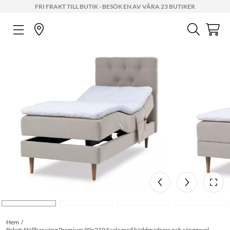
FRI FRAKT TILL BUTIK - BESÖK EN AV VÅRA 23 BUTIKER
Hem
Paket: Ställbar säng Premium 90x210 Scala med bäddmadrass och sänggavel