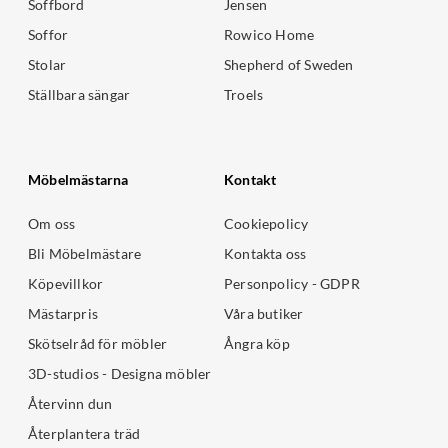
Soffbord
Jensen
Soffor
Rowico Home
Stolar
Shepherd of Sweden
Ställbara sängar
Troels
Möbelmästarna
Kontakt
Om oss
Cookiepolicy
Bli Möbelmästare
Kontakta oss
Köpevillkor
Personpolicy - GDPR
Mästarpris
Våra butiker
Skötselråd för möbler
Ångra köp
3D-studios - Designa möbler
Återvinn dun
Återplantera träd