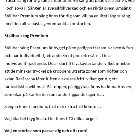
fräsch säng för dig i alla situationer. En säng att både vara aktiv i, vila
i och sova i! Sängen är svensktillverkad och en riktig premiumsäng.
Ställbar Premium säng finns för dig som vill ha en litet längre säng
med den allra bästa, genomtänkta komforten.
Ställbar säng Premium
Ställbar säng Premium är byggd på en gedigen träram av svensk furu
och har individuellt fjädrande S-cut pocketresårer. De är
individuellt fjädrande. De är därtill tryckavlastande, vilket innebär
att de minskar trycket på kroppens utsatta zoner som höfter och
axlar. Resårerna låter luften cirkulera fritt, vilket ger dig ett
fantastiskt sovklimat! På toppen, på liggytan, finns bäddmadrassen,
som ökar på konforten som underliggande lager har.
Sängen finns i medium, fast och extra fast komfort.
Välj klädsel i tyg Scala. Det finns i 13 olika färger!
Välj en storlek som passar dig och ditt rum!