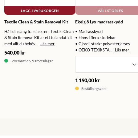
LÄGG I VARUKORGEN
VÄLJ STORLEK
Textile Clean & Stain Removal Kit
Ekelsjö Lyx madrasskydd
Håll din säng fräsch o ren! Textile Clean
• Madrasskydd
& Stain Removal Kit är ett fulländat kit
• Finns i flera storlekar
med allt du behöv...
Läs mer
• Gjord i starkt polyesterjersey
• OEKO-TEX® STA...
Läs mer
540,00 kr
Leveranstid 5-9 arbetsdagar
1 190,00 kr
Beställningsvara