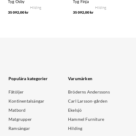
Tyg Osby
Tyg Finja
Hilding
Hilding
35 092,00 kr
35 092,00 kr
Populära kategorier
Varumärken
Fåtöljer
Bröderns Anderssons
Kontinentalsängar
Carl Larsson-gården
Matbord
Ekelsjö
Matgrupper
Hammel Furniture
Ramsängar
Hilding