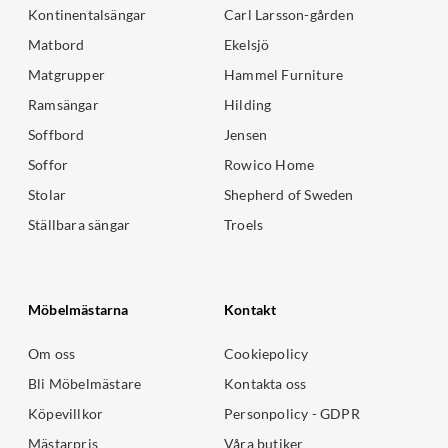
Kontinentalsängar
Carl Larsson-gården
Matbord
Ekelsjö
Matgrupper
Hammel Furniture
Ramsängar
Hilding
Soffbord
Jensen
Soffor
Rowico Home
Stolar
Shepherd of Sweden
Ställbara sängar
Troels
Möbelmästarna
Kontakt
Om oss
Cookiepolicy
Bli Möbelmästare
Kontakta oss
Köpevillkor
Personpolicy - GDPR
Mästarpris
Våra butiker