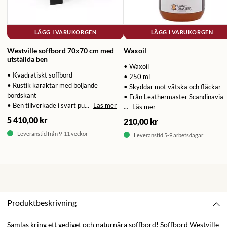
LÄGG I VARUKORGEN
LÄGG I VARUKORGEN
Westville soffbord 70x70 cm med
Waxoil
utställda ben
• Waxoil
• Kvadratiskt soffbord
• 250 ml
• Rustik karaktär med böljande
• Skyddar mot vätska och fläckar
bordskant
• Från Leathermaster Scandinavia
• Ben tillverkade i svart pu...
Läs mer
...
Läs mer
5 410,00 kr
210,00 kr
Leveranstid från 9-11 veckor
Leveranstid 5-9 arbetsdagar
Produktbeskrivning
Samlas kring ett gediget och naturnära soffbord! Soffbord Westville