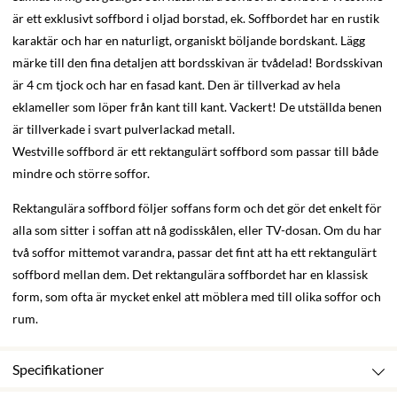
är ett exklusivt soffbord i oljad borstad, ek. Soffbordet har en rustik
karaktär och har en naturligt, organiskt böljande bordskant. Lägg
märke till den fina detaljen att bordsskivan är tvådelad! Bordsskivan
är 4 cm tjock och har en fasad kant. Den är tillverkad av hela
eklameller som löper från kant till kant. Vackert! De utställda benen
är tillverkade i svart pulverlackad metall.
Westville soffbord är ett rektangulärt soffbord som passar till både
mindre och större soffor.
Rektangulära soffbord följer soffans form och det gör det enkelt för
alla som sitter i soffan att nå godisskålen, eller TV-dosan. Om du har
två soffor mittemot varandra, passar det fint att ha ett rektangulärt
soffbord mellan dem. Det rektangulära soffbordet har en klassisk
form, som ofta är mycket enkel att möblera med till olika soffor och
rum.
Specifikationer