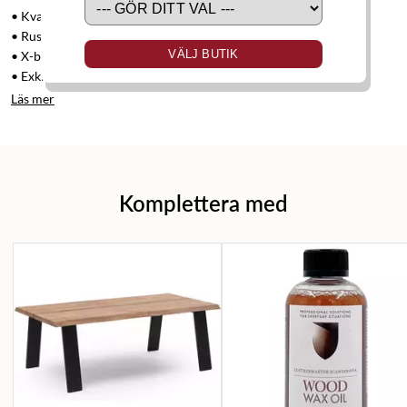
• Kvadratiskt soffbord
• Rustik karaktär med böljande bordskant
VÄLJ BUTIK
• X-benen tillverkade i svart pulverlackad metall
• Exklusivt soffbord i oljad borstad, ek
Läs mer
Komplettera med