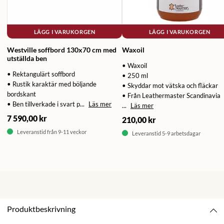
LÄGG I VARUKORGEN
LÄGG I VARUKORGEN
Westville soffbord 130x70 cm med
Waxoil
utställda ben
• Waxoil
• Rektangulärt soffbord
• 250 ml
• Rustik karaktär med böljande
• Skyddar mot vätska och fläckar
bordskant
• Från Leathermaster Scandinavia
• Ben tillverkade i svart p...
Läs mer
...
Läs mer
7 590,00 kr
210,00 kr
Leveranstid från 9-11 veckor
Leveranstid 5-9 arbetsdagar
Produktbeskrivning