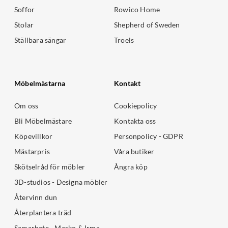
Soffor
Rowico Home
Stolar
Shepherd of Sweden
Ställbara sängar
Troels
Möbelmästarna
Kontakt
Om oss
Cookiepolicy
Bli Möbelmästare
Kontakta oss
Köpevillkor
Personpolicy - GDPR
Mästarpris
Våra butiker
Skötselråd för möbler
Ångra köp
3D-studios - Designa möbler
Återvinn dun
Återplantera träd
Samarbete - Marko & Irma