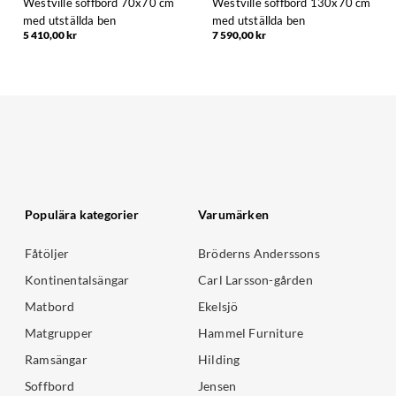
Westville soffbord 70x70 cm
Westville soffbord 130x70 cm
med utställda ben
med utställda ben
5 410,00 kr
7 590,00 kr
Populära kategorier
Varumärken
Fåtöljer
Bröderns Anderssons
Kontinentalsängar
Carl Larsson-gården
Matbord
Ekelsjö
Matgrupper
Hammel Furniture
Ramsängar
Hilding
Soffbord
Jensen