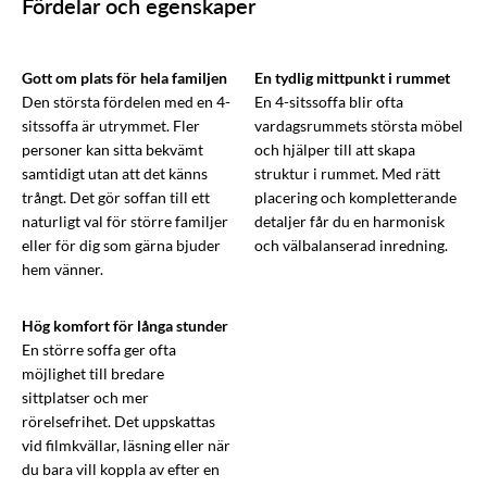
Fördelar och egenskaper
Gott om plats för hela familjen
En tydlig mittpunkt i rummet
Den största fördelen med en 4-
En 4-sitssoffa blir ofta
sitssoffa är utrymmet. Fler
vardagsrummets största möbel
personer kan sitta bekvämt
och hjälper till att skapa
samtidigt utan att det känns
struktur i rummet. Med rätt
trångt. Det gör soffan till ett
placering och kompletterande
naturligt val för större familjer
detaljer får du en harmonisk
eller för dig som gärna bjuder
och välbalanserad inredning.
hem vänner.
Hög komfort för långa stunder
En större soffa ger ofta
möjlighet till bredare
sittplatser och mer
rörelsefrihet. Det uppskattas
vid filmkvällar, läsning eller när
du bara vill koppla av efter en