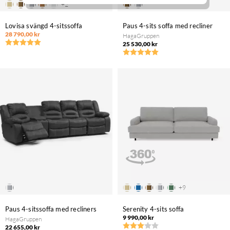
+
2
Lovisa svängd 4-sitssoffa
Paus 4-sits soffa med recliner
28 790,00 kr
HagaGruppen
25 530,00 kr
Betyg:
5.0 utav 5 stjärnor
Betyg:
5.0 utav 5 stjärnor
+
9
Paus 4-sitssoffa med recliners
Serenity 4-sits soffa
9 990,00 kr
HagaGruppen
22 655,00 kr