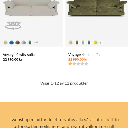
+
9
+
2
Voyage 4-sits soffa
Voyage 4-sitssoffa
22 990,00 kr
22 990,00 kr
Betyg:
1.0 utav 5 stjärnor
Visar 1-12 av 12 produkter
I webshopen hittar du ett urval av alla våra soffor. Vill du
utforska fler möjligheter är du varmt välkommen till