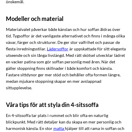
önskemål.
Modeller och material
Materialvalet påverkar både känslan och hur soffan åldras över
tid. Tygsoffor är det vanligaste alternativet och finns i många olika
vävar, färger och strukturer. De ger stor valfrihet och passar de
flesta inredningsstilar.
Lädersoffor
är uppskattade för sitt eleganta
utseende och sin långa livslängd. Med rätt skötsel utvecklar lädret
en vacker patina som gör soffan personlig med åren. När det
gäller stoppning finns skillnader i både komfort och känsla.
Fastare sittdynor ger mer stöd och behåller ofta formen längre,
medan mjukare stoppning skapar en mer avslappnad
sittupplevelse.
Våra tips för att styla din 4-sitssoffa
En 4-sitssoffa tar plats i rummet och blir ofta en naturlig
blickpunkt. Med rätt detaljer kan du skapa en mer personlig och
harmonisk känsla. En stor
matta
hjälper till att rama in soffan och