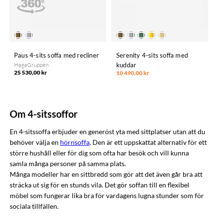
Paus 4-sits soffa med recliner
Serenity 4-sits soffa med
HagaGruppen
kuddar
25 530,00 kr
10 490,00 kr
Om 4-sitssoffor
En 4-sitssoffa erbjuder en generöst yta med sittplatser utan att du
behöver välja en
hörnsoffa
. Den är ett uppskattat alternativ för ett
större hushåll eller för dig som ofta har besök och vill kunna
samla många personer på samma plats.
Många modeller har en sittbredd som gör att det även går bra att
sträcka ut sig för en stunds vila. Det gör soffan till en flexibel
möbel som fungerar lika bra för vardagens lugna stunder som för
sociala tillfällen.