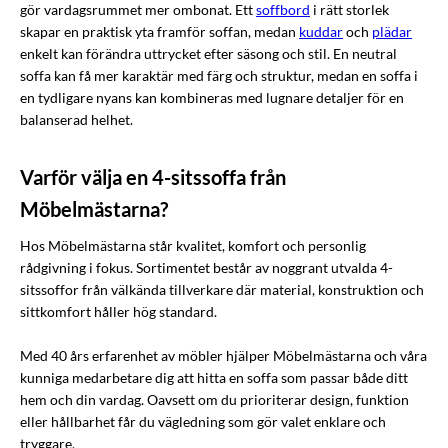
gör vardagsrummet mer ombonat. Ett
soffbord
i rätt storlek
skapar en praktisk yta framför soffan, medan
kuddar
och
plädar
enkelt kan förändra uttrycket efter säsong och stil. En neutral
soffa kan få mer karaktär med färg och struktur, medan en soffa i
en tydligare nyans kan kombineras med lugnare detaljer för en
balanserad helhet.
Varför välja en 4-sitssoffa från
Möbelmästarna?
Hos Möbelmästarna står kvalitet, komfort och personlig
rådgivning i fokus. Sortimentet består av noggrant utvalda 4-
sitssoffor från välkända tillverkare där material, konstruktion och
sittkomfort håller hög standard.
Med 40 års erfarenhet av möbler hjälper Möbelmästarna och våra
kunniga medarbetare dig att hitta en soffa som passar både ditt
hem och din vardag. Oavsett om du prioriterar design, funktion
eller hållbarhet får du vägledning som gör valet enklare och
tryggare.