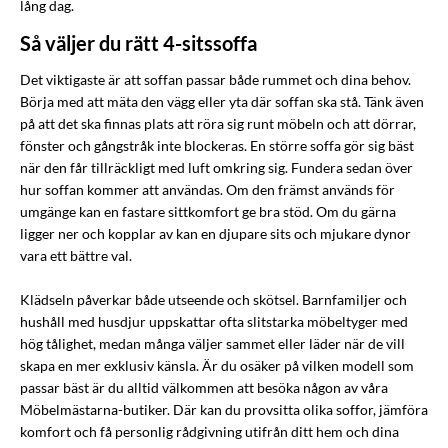
lång dag.
Så väljer du rätt 4-sitssoffa
Det viktigaste är att soffan passar både rummet och dina behov.
Börja med att mäta den vägg eller yta där soffan ska stå. Tänk även
på att det ska finnas plats att röra sig runt möbeln och att dörrar,
fönster och gångstråk inte blockeras. En större soffa gör sig bäst
när den får tillräckligt med luft omkring sig. Fundera sedan över
hur soffan kommer att användas. Om den främst används för
umgänge kan en fastare sittkomfort ge bra stöd. Om du gärna
ligger ner och kopplar av kan en djupare sits och mjukare dynor
vara ett bättre val.
Klädseln påverkar både utseende och skötsel. Barnfamiljer och
hushåll med husdjur uppskattar ofta slitstarka möbeltyger med
hög tålighet, medan många väljer sammet eller läder när de vill
skapa en mer exklusiv känsla. Är du osäker på vilken modell som
passar bäst är du alltid välkommen att besöka någon av våra
Möbelmästarna-butiker. Där kan du provsitta olika soffor, jämföra
komfort och få personlig rådgivning utifrån ditt hem och dina