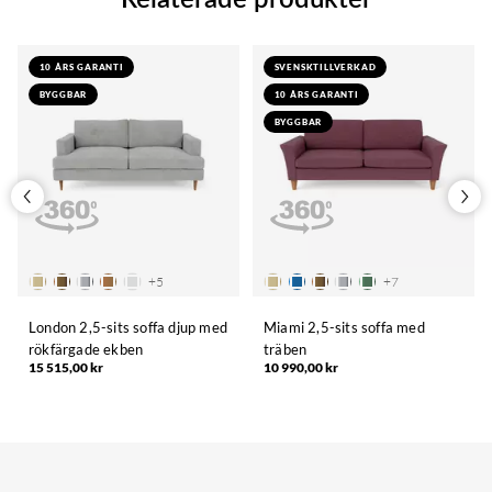
10 ÅRS GARANTI
SVENSKTILLVERKAD
BYGGBAR
10 ÅRS GARANTI
BYGGBAR
+
5
+
7
London 2,5-sits soffa djup med
Miami 2,5-sits soffa med
rökfärgade ekben
träben
15 515,00 kr
10 990,00 kr