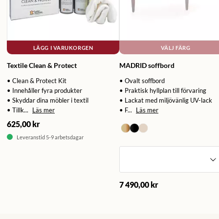
LÄGG I VARUKORGEN
VÄLJ FÄRG
Textile Clean & Protect
MADRID soffbord
• Clean & Protect Kit
• Ovalt soffbord
• Innehåller fyra produkter
• Praktisk hyllplan till förvaring
• Skyddar dina möbler i textil
• Lackat med miljövänlig UV-lack
• Tillk...
Läs mer
• F...
Läs mer
625,00 kr
Leveranstid 5-9 arbetsdagar
7 490,00 kr