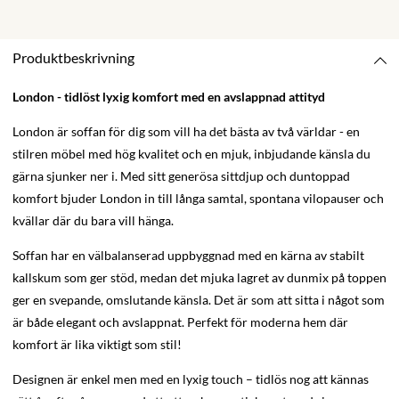
Produktbeskrivning
London - tidlöst lyxig komfort med en avslappnad attityd
London är soffan för dig som vill ha det bästa av två världar - en
stilren möbel med hög kvalitet och en mjuk, inbjudande känsla du
gärna sjunker ner i. Med sitt generösa sittdjup och duntoppad
komfort bjuder London in till långa samtal, spontana vilopauser och
kvällar där du bara vill hänga.
Soffan har en välbalanserad uppbyggnad med en kärna av stabilt
kallskum som ger stöd, medan det mjuka lagret av dunmix på toppen
ger en svepande, omslutande känsla. Det är som att sitta i något som
är både elegant och avslappnat. Perfekt för moderna hem där
komfort är lika viktigt som stil!
Designen är enkel men med en lyxig touch – tidlös nog att kännas