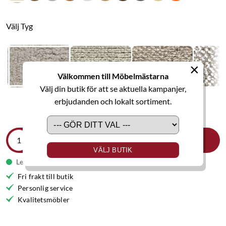
Välj Tyg
×
Välkommen till Möbelmästarna
Välj din butik för att se aktuella kampanjer,
erbjudanden och lokalt sortiment.
LÄGG I VARUKORGEN
VÄLJ BUTIK
Leveranstid 7-8 veckor
Fri frakt till butik
Personlig service
Kvalitetsmöbler