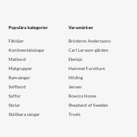
Populära kategorier
Varumärken
Fåtöljer
Bröderns Anderssons
Kontinentalsängar
Carl Larsson-gården
Matbord
Ekelsjö
Matgrupper
Hammel Furniture
Ramsängar
Hilding
Soffbord
Jensen
Soffor
Rowico Home
Stolar
Shepherd of Sweden
Ställbara sängar
Troels