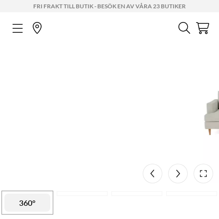
FRI FRAKT TILL BUTIK - BESÖK EN AV VÅRA 23 BUTIKER
Mått
AR
7 cm
97 cm
189 cm
360°