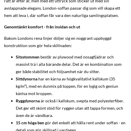
rätt år efter år, men med ett uttryck som sticker ut med sin
avslappnade elegans. London-soffan passar dig som vill skapa ett
hem att leva i, där soffan får vara den naturliga samlingsplatsen.
Genomtänkt komfort - från insidan och ut
Bakom Londons rena linjer döljer sig en noggrant uppbyggd
konstruktion som gör hela skillnaden:
Sitsstommen
består av plywood med nosagfjädrar och
massivt trä i alla bärande delar. Det är en kombination som
ger både stabilitet och följsamhet när du sitter.
Sittdynorna
har en kärna av högkvalitativt kallskum (35
kg/m³), med en dunmix på toppen, för en lygig och geniun
känlsa mot kroppen.
Ryggdynorna
är också i kallskum, svepta med polyesterfiber.
Det ger ett skönt stöd för ryggen utan att tappa formen, och
även de är vändbara.
15 cm höga ben
gör det enkelt att hålla rent under soffan - en
detalj som gör skillnad i vardagen.