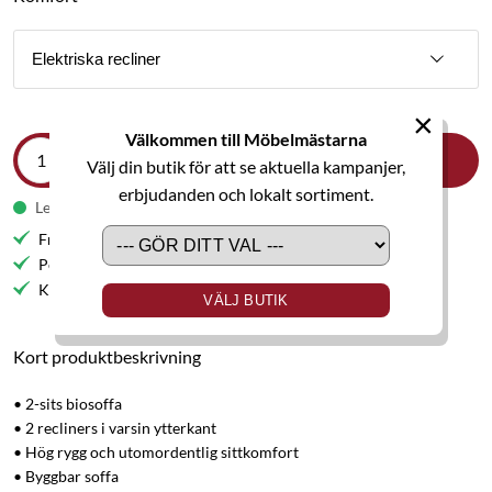
Elektriska recliner
×
Välkommen till Möbelmästarna
LÄGG I VARUKORGEN
Välj din butik för att se aktuella kampanjer,
erbjudanden och lokalt sortiment.
Leveranstid 3-4 veckor
Fri frakt till butik
Personlig service
Kvalitetsmöbler
VÄLJ BUTIK
Kort produktbeskrivning
• 2-sits biosoffa
• 2 recliners i varsin ytterkant
• Hög rygg och utomordentlig sittkomfort
• Byggbar soffa