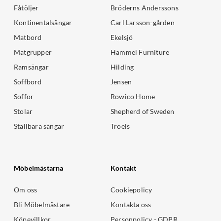
Fåtöljer
Bröderns Anderssons
Kontinentalsängar
Carl Larsson-gården
Matbord
Ekelsjö
Matgrupper
Hammel Furniture
Ramsängar
Hilding
Soffbord
Jensen
Soffor
Rowico Home
Stolar
Shepherd of Sweden
Ställbara sängar
Troels
Möbelmästarna
Kontakt
Om oss
Cookiepolicy
Bli Möbelmästare
Kontakta oss
Köpevillkor
Personpolicy - GDPR