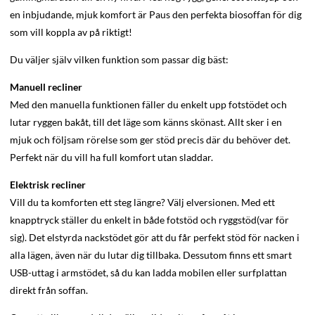
en inbjudande, mjuk komfort är Paus den perfekta biosoffan för dig
som vill koppla av på riktigt!
Du väljer själv vilken funktion som passar dig bäst:
Manuell recliner
Med den manuella funktionen fäller du enkelt upp fotstödet och
lutar ryggen bakåt, till det läge som känns skönast. Allt sker i en
mjuk och följsam rörelse som ger stöd precis där du behöver det.
Perfekt när du vill ha full komfort utan sladdar.
Elektrisk recliner
Vill du ta komforten ett steg längre? Välj elversionen. Med ett
knapptryck ställer du enkelt in både fotstöd och ryggstöd(var för
sig). Det elstyrda nackstödet gör att du får perfekt stöd för nacken i
alla lägen, även när du lutar dig tillbaka. Dessutom finns ett smart
USB-uttag i armstödet, så du kan ladda mobilen eller surfplattan
direkt från soffan.