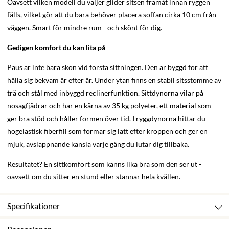
Oavsett vilken modell du väljer glider sitsen framåt innan ryggen
fälls, vilket gör att du bara behöver placera soffan cirka 10 cm från
väggen. Smart för mindre rum - och skönt för dig.
Gedigen komfort du kan lita på
Paus är inte bara skön vid första sittningen. Den är byggd för att
hålla sig bekväm år efter år. Under ytan finns en stabil sitsstomme av
trä och stål med inbyggd reclinerfunktion. Sittdynorna vilar på
nosagfjädrar och har en kärna av 35 kg polyeter, ett material som
ger bra stöd och håller formen över tid. I ryggdynorna hittar du
högelastisk fiberfill som formar sig lätt efter kroppen och ger en
mjuk, avslappnande känsla varje gång du lutar dig tillbaka.
Resultatet? En sittkomfort som känns lika bra som den ser ut -
oavsett om du sitter en stund eller stannar hela kvällen.
Specifikationer