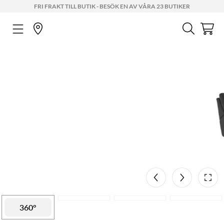
FRI FRAKT TILL BUTIK - BESÖK EN AV VÅRA 23 BUTIKER
Mått
AR
5 cm
12 cm
207 cm
360°