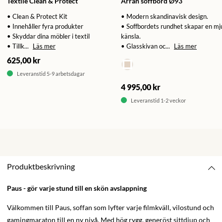
Textile Clean & Protect
Arran soffbord Ø93
• Clean & Protect Kit
• Modern skandinavisk design.
• Innehåller fyra produkter
• Soffbordets rundhet skapar en mj
• Skyddar dina möbler i textil
känsla.
• Tillk...
Läs mer
• Glasskivan oc...
Läs mer
625,00 kr
Leveranstid 5-9 arbetsdagar
4 995,00 kr
Leveranstid 1-2 veckor
Produktbeskrivning
Paus - gör varje stund till en skön avslappning
Välkommen till Paus, soffan som lyfter varje filmkväll, vilostund och
gamingmaraton till en ny nivå. Med hög rygg, generöst sittdjup och