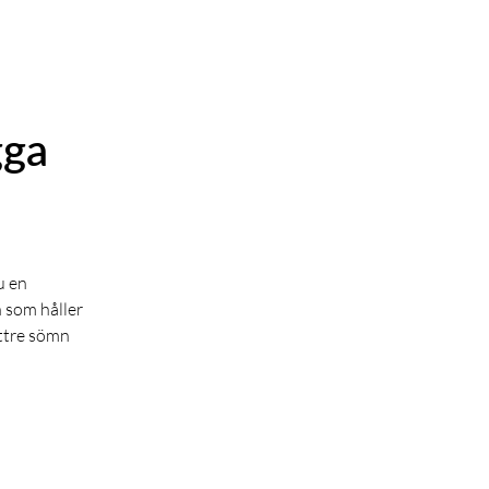
gga
u en
 som håller
ättre sömn