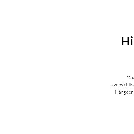
Hi
Oav
svensktill
i längden