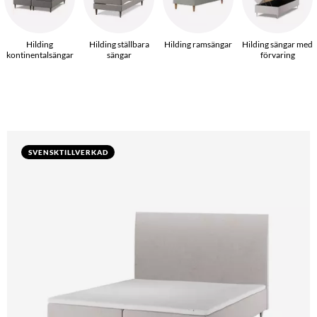
Hilding
Hilding ställbara
Hilding ramsängar
Hilding sängar med
kontinentalsängar
sängar
förvaring
SVENSKTILLVERKAD