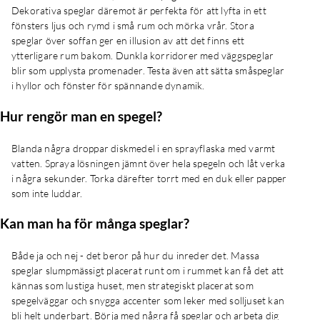
Dekorativa speglar däremot är perfekta för att lyfta in ett
fönsters ljus och rymd i små rum och mörka vrår. Stora
speglar över soffan ger en illusion av att det finns ett
ytterligare rum bakom. Dunkla korridorer med väggspeglar
blir som upplysta promenader. Testa även att sätta småspeglar
i hyllor och fönster för spännande dynamik.
Hur rengör man en spegel?
Blanda några droppar diskmedel i en sprayflaska med varmt
vatten. Spraya lösningen jämnt över hela spegeln och låt verka
i några sekunder. Torka därefter torrt med en duk eller papper
som inte luddar.
Kan man ha för många speglar?
Både ja och nej - det beror på hur du inreder det. Massa
speglar slumpmässigt placerat runt om i rummet kan få det att
kännas som lustiga huset, men strategiskt placerat som
spegelväggar och snygga accenter som leker med solljuset kan
bli helt underbart. Börja med några få speglar och arbeta dig