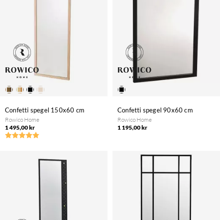
Confetti spegel 150x60 cm
Confetti spegel 90x60 cm
Rowico Home
Rowico Home
1 495,00 kr
1 195,00 kr
Betyg:
5.0 utav 5 stjärnor