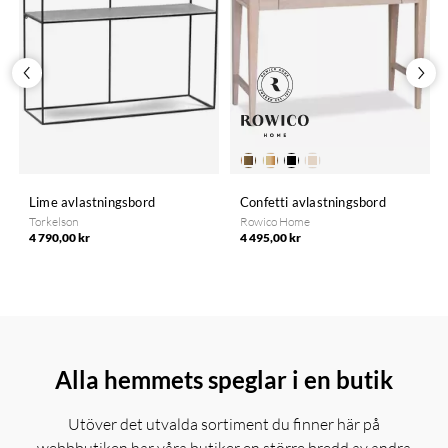
Lime avlastningsbord
Confetti avlastningsbord
Torkelson
Rowico Home
4 790,00 kr
4 495,00 kr
Alla hemmets speglar i en butik
Utöver det utvalda sortiment du finner här på
webbbutiken har våra butiker en större bredd av andra