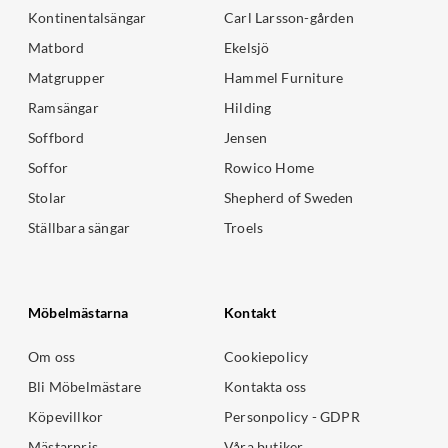
Kontinentalsängar
Carl Larsson-gården
Matbord
Ekelsjö
Matgrupper
Hammel Furniture
Ramsängar
Hilding
Soffbord
Jensen
Soffor
Rowico Home
Stolar
Shepherd of Sweden
Ställbara sängar
Troels
Möbelmästarna
Kontakt
Om oss
Cookiepolicy
Bli Möbelmästare
Kontakta oss
Köpevillkor
Personpolicy - GDPR
Mästarpris
Våra butiker