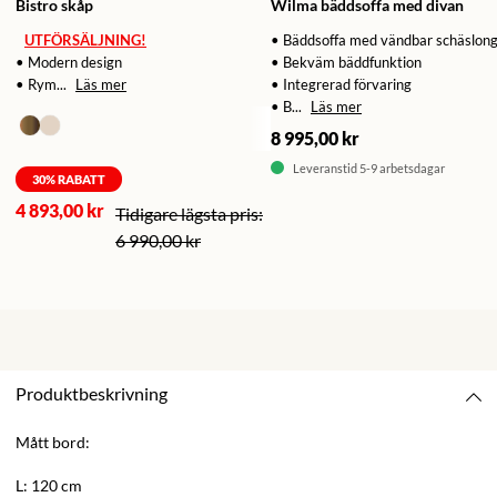
Bistro skåp
Wilma bäddsoffa med divan
UTFÖRSÄLJNING!
• Bäddsoffa med vändbar schäslon
• Modern design
• Bekväm bäddfunktion
• Rym...
Läs mer
• Integrerad förvaring
• B...
Läs mer
8 995,00 kr
Leveranstid 5-9 arbetsdagar
30
% RABATT
4 893,00 kr
6 990,00 kr
Produktbeskrivning
Mått bord:
L: 120 cm