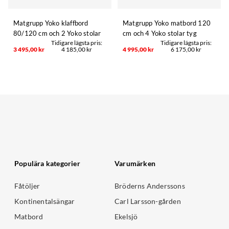
Matgrupp Yoko klaffbord
Matgrupp Yoko matbord 120
80/120 cm och 2 Yoko stolar
cm och 4 Yoko stolar tyg
3 495,00 kr
4 185,00 kr
4 995,00 kr
6 175,00 kr
Populära kategorier
Varumärken
Fåtöljer
Bröderns Anderssons
Kontinentalsängar
Carl Larsson-gården
Matbord
Ekelsjö