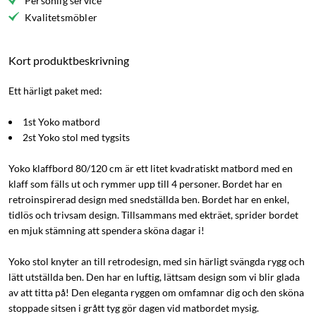
Personlig service
Kvalitetsmöbler
Kort produktbeskrivning
Ett härligt paket med:
1st Yoko matbord
2st Yoko stol med tygsits
Yoko klaffbord 80/120 cm är ett litet kvadratiskt matbord med en
klaff som fälls ut och rymmer upp till 4 personer. Bordet har en
retroinspirerad design med snedställda ben. Bordet har en enkel,
tidlös och trivsam design. Tillsammans med ekträet, sprider bordet
en mjuk stämning att spendera sköna dagar i!
Yoko stol knyter an till retrodesign, med sin härligt svängda rygg och
lätt utställda ben. Den har en luftig, lättsam design som vi blir glada
av att titta på! Den eleganta ryggen om omfamnar dig och den sköna
stoppade sitsen i grått tyg gör dagen vid matbordet mysig.