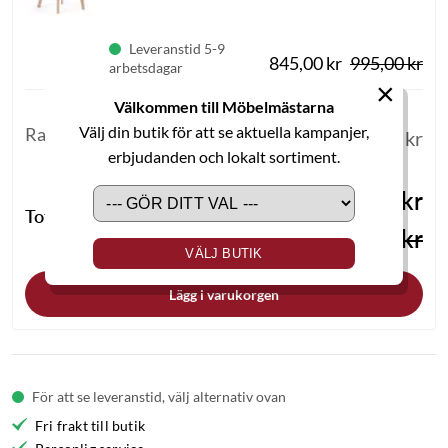
Leveranstid 5-9
845,00 kr
995,00 kr
arbetsdagar
×
Välkommen till Möbelmästarna
Välj din butik för att se aktuella kampanjer,
Rabatt
-
690,00 kr
erbjudanden och lokalt sortiment.
3 495,00 kr
Totalt
4 185,00 kr
VÄLJ BUTIK
Lägg i varukorgen
För att se leveranstid, välj alternativ ovan
Fri frakt till butik