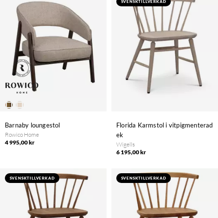
SVENSKTILLVERKAD
Barnaby loungestol
Florida Karmstol i vitpigmenterad
Rowico Home
ek
4 995,00 kr
Wigells
6 195,00 kr
SVENSKTILLVERKAD
SVENSKTILLVERKAD