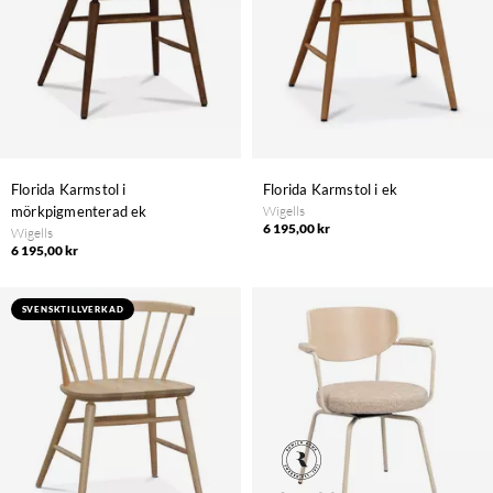
Florida Karmstol i
Florida Karmstol i ek
mörkpigmenterad ek
Wigells
6 195,00 kr
Wigells
6 195,00 kr
SVENSKTILLVERKAD