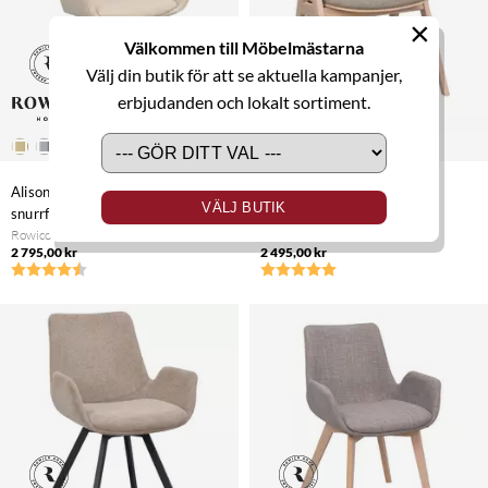
×
Välkommen till Möbelmästarna
Välj din butik för att se aktuella kampanjer,
erbjudanden och lokalt sortiment.
Alison karmstol ekben
Waterton karmstol
VÄLJ BUTIK
snurrfunktion
vitpigmenterad
Rowico Home
Rowico Home
2 795,00 kr
2 495,00 kr
Betyg:
4.9 utav 5 stjärnor
Betyg:
5.0 utav 5 stjärnor