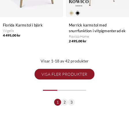
Florida Karmstol i björk
Merrick karmstol med
Wigells
snurrfunktion i vitpigmenterad ek
4 495,00 kr
Rowico Home
2 495,00 kr
Visar 1-18 av 42 produkter
VISA FLER PRODUKTER
1
2
3