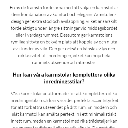
En av de främsta fördelarna med att välja en karmstol är
dess kombination av komfort och elegans. Armstolens
design ger extra stöd och avslappning, vilket är särskilt
fördelaktigt under längre sittningar vid middagsbordet
eller i vardagsrummet. Dessutom ger karmstolens
rymliga sittyta en bekväm plats att koppla av och njuta
av stunder av vila. Den ger också en känsla av lyx och
exklusivitet till inredningen, vilket kan höja hela
rummets utseende och atmosfär.
Hur kan våra karmstolar komplettera olika
inredningsstilar?
Våra karmstolar är utformade för att komplettera olika
inredningsstilar och kan vara det perfekta accentstycket
för att förbättra utseendet på ditt rum. En modern och
slät karmstol kan smälta perfekt in i ett minimalistiskt
inrett rum, medan en karmstol med rika trädetaljer kan
ge en mer traditionell eller rustik känsla. Oavsett din