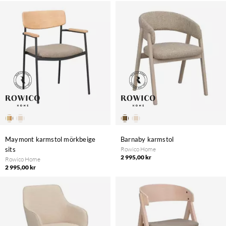
Maymont karmstol mörkbeige
Barnaby karmstol
sits
Rowico Home
2 995,00 kr
Rowico Home
2 995,00 kr