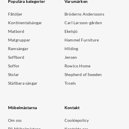
Populära kategorier
Varumärken
Fåtöljer
Bröderns Anderssons
Kontinentalsängar
Carl Larsson-gården
Matbord
Ekelsjö
Matgrupper
Hammel Furniture
Ramsängar
Hilding
Soffbord
Jensen
Soffor
Rowico Home
Stolar
Shepherd of Sweden
Ställbara sängar
Troels
Möbelmästarna
Kontakt
Om oss
Cookiepolicy
Bli Möbelmästare
Kontakta oss