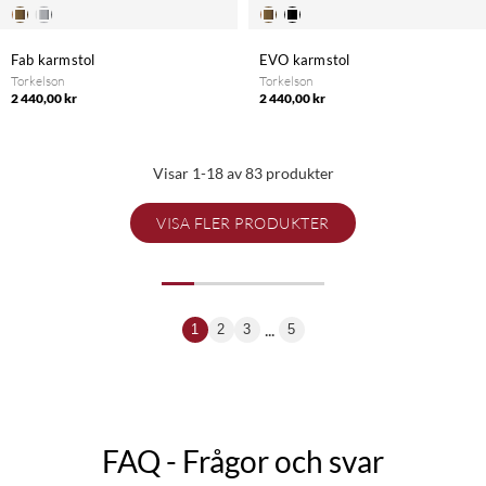
Fab karmstol
EVO karmstol
Torkelson
Torkelson
2 440,00 kr
2 440,00 kr
Visar 1-18 av 83 produkter
VISA FLER PRODUKTER
...
1
2
3
5
FAQ - Frågor och svar