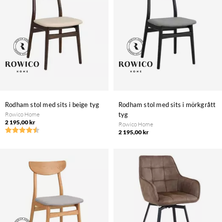
Rodham stol med sits i beige tyg
Rodham stol med sits i mörkgrått
Rowico Home
tyg
2 195,00 kr
Rowico Home
2 195,00 kr
Betyg:
4.5 utav 5 stjärnor