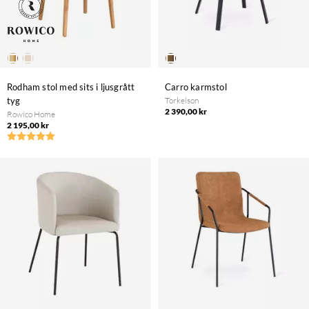
Rodham stol med sits i ljusgrått
Carro karmstol
tyg
Torkelson
2 390,00 kr
Rowico Home
2 195,00 kr
Betyg:
5.0 utav 5 stjärnor