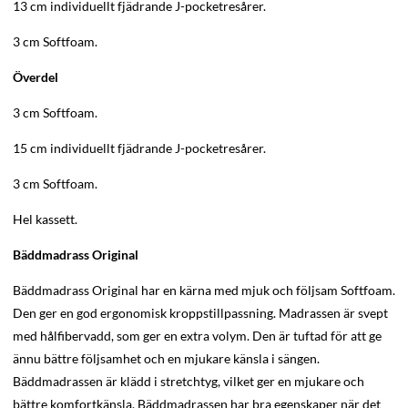
13 cm individuellt fjädrande J-pocketresårer.
3 cm Softfoam.
Överdel
3 cm Softfoam.
15 cm individuellt fjädrande J-pocketresårer.
3 cm Softfoam.
Hel kassett.
Bäddmadrass Original
Bäddmadrass Original har en kärna med mjuk och följsam Softfoam.
Den ger en god ergonomisk kroppstillpassning. Madrassen är svept
med hålfibervadd, som ger en extra volym. Den är tuftad för att ge
ännu bättre följsamhet och en mjukare känsla i sängen.
Bäddmadrassen är klädd i stretchtyg, vilket ger en mjukare och
bättre komfortkänsla. Bäddmadrassen har bra egenskaper när det