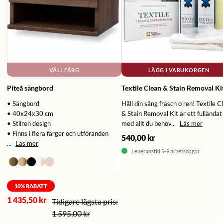
VÄLJ FÄRG
LÄGG I VARUKORGEN
Piteå sängbord
Textile Clean & Stain Removal Ki
• Sängbord
Håll din säng fräsch o ren! Textile C
• 40x24x30 cm
& Stain Removal Kit är ett fulländat 
• Stilren design
med allt du behöv...
Läs mer
• Finns i flera färger och utföranden
540,00 kr
...
Läs mer
Leveranstid 5-9 arbetsdagar
10
% RABATT
1 435,50 kr
1 595,00 kr