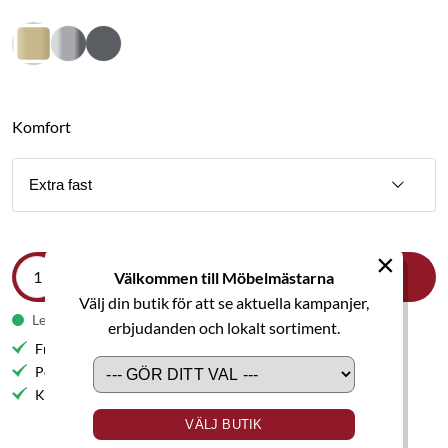
Komfort
Extra fast
×
Välkommen till Möbelmästarna
LÄGG I VARUKORGEN
Välj din butik för att se aktuella kampanjer,
Leveranstid 5-6 veckor
erbjudanden och lokalt sortiment.
Fri frakt till butik
Personlig service
Kvalitetsmöbler
VÄLJ BUTIK