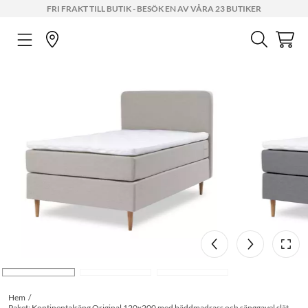
FRI FRAKT TILL BUTIK - BESÖK EN AV VÅRA 23 BUTIKER
Hem
Paket: Kontinentalsäng Original 120x200 med bäddmadrass och sänggavel slät