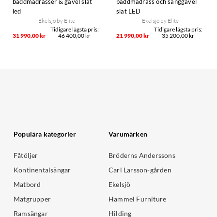
bäddmadrasser & gavel slät
bäddmadrass och sänggavel
led
slät LED
Ekelsjö by Elite
Ekelsjö by Elite
31 990,00 kr
46 400,00 kr
21 990,00 kr
35 200,00 kr
Populära kategorier
Varumärken
Fåtöljer
Bröderns Anderssons
Kontinentalsängar
Carl Larsson-gården
Matbord
Ekelsjö
Matgrupper
Hammel Furniture
Ramsängar
Hilding