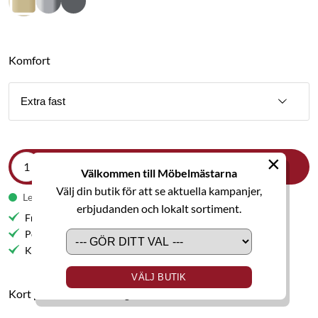
Komfort
Extra fast
×
LÄGG I VARUKORGEN
Välkommen till Möbelmästarna
Välj din butik för att se aktuella kampanjer,
Leveranstid 5-6 veckor
erbjudanden och lokalt sortiment.
Fri frakt till butik
Personlig service
Kvalitetsmöbler
VÄLJ BUTIK
Kort produktbeskrivning