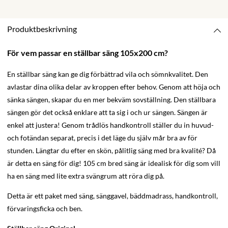
Produktbeskrivning
För vem passar en ställbar säng 105x200 cm?
En ställbar säng kan ge dig förbättrad vila och sömnkvalitet. Den
avlastar dina olika delar av kroppen efter behov. Genom att höja och
sänka sängen, skapar du en mer bekväm sovställning. Den ställbara
sängen gör det också enklare att ta sig i och ur sängen. Sängen är
enkel att justera! Genom trådlös handkontroll ställer du in huvud-
och fotändan separat, precis i det läge du själv mår bra av för
stunden. Längtar du efter en skön, pålitlig säng med bra kvalité? Då
är detta en säng för dig! 105 cm bred säng är idealisk för dig som vill
ha en säng med lite extra svängrum att röra dig på.
Detta är ett paket med säng, sänggavel, bäddmadrass, handkontroll,
förvaringsficka och ben.