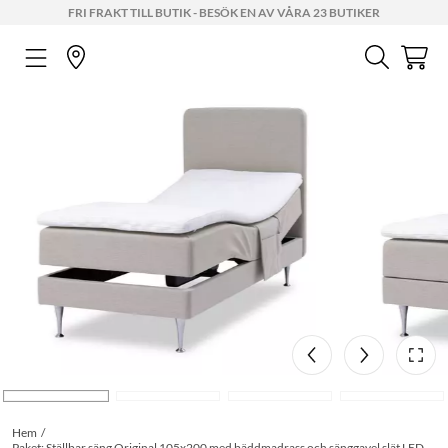
FRI FRAKT TILL BUTIK - BESÖK EN AV VÅRA 23 BUTIKER
Hem
Paket: Ställbar säng Original 105x200 med bäddmadrass och sänggavel slät LED