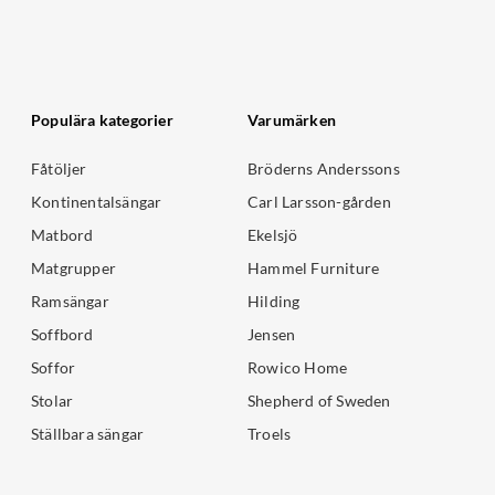
Populära kategorier
Varumärken
Fåtöljer
Bröderns Anderssons
Kontinentalsängar
Carl Larsson-gården
Matbord
Ekelsjö
Matgrupper
Hammel Furniture
Ramsängar
Hilding
Soffbord
Jensen
Soffor
Rowico Home
Stolar
Shepherd of Sweden
Ställbara sängar
Troels