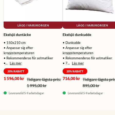
LÄGG I VARUKORGEN
LÄGG I VARUKORGEN
Ekelsjö duntäcke
Ekelsjö dunkudde
• 150x210 cm
• Dunkudde
• Anpassar sig efter
• Anpassar sig efter
kroppstemperaturen
kroppstemperaturen
• Rekommenderas för astmatiker
• Rekommenderas för astmatiker
•...
Läs mer
• 7...
Läs mer
20
% RABATT
20
% RABATT
1 596,00 kr
716,00 kr
1 995,00 kr
895,00 kr
Leveranstid 5-9 arbetsdagar
Leveranstid 5-9 arbetsdagar