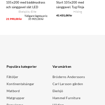
105x200 med bäddmadrass
Start 105x200 med
och sänggavel slät LED
sänggavel. Tyg Finja
Ekelsjö by Elite
Hilding
41 431,00 kr
21 990,00 kr
35 905,00 kr
Populära kategorier
Varumärken
Fåtöljer
Bröderns Anderssons
Kontinentalsängar
Carl Larsson-gården
Matbord
Ekelsjö
Matgrupper
Hammel Furniture
Ramsängar
Hilding