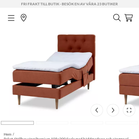
FRI FRAKT TILL BUTIK - BESÖK EN AV VÅRA 23 BUTIKER
Hem
Paket: Ställbar säng Premium 105x200 Scala med bäddmadrass och sänggavel