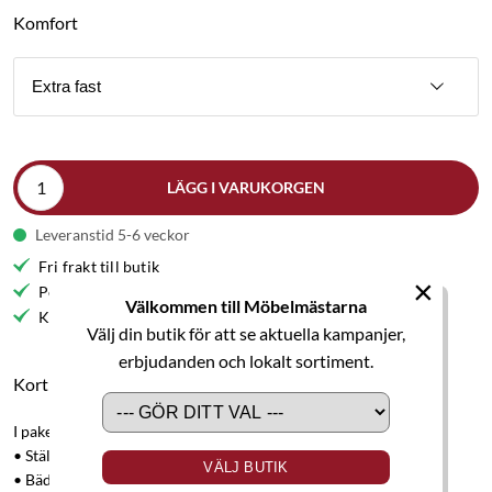
Komfort
Extra fast
LÄGG I VARUKORGEN
Leveranstid 5-6 veckor
Fri frakt till butik
×
Personlig service
Välkommen till Möbelmästarna
Kvalitetsmöbler
Välj din butik för att se aktuella kampanjer,
erbjudanden och lokalt sortiment.
Kort produktbeskrivning
I paketet ingår:
• Ställbar säng Premium 105x200 cm.
VÄLJ BUTIK
• Bäddmadrass Premium 105x200 cm.