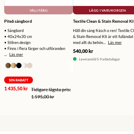
VÄLJ FÄRG
LÄGG I VARUKORGEN
Piteå sängbord
Textile Clean & Stain Removal Ki
• Sängbord
Håll din säng fräsch o ren! Textile C
• 40x24x30 cm
& Stain Removal Kit är ett fulländat 
• Stilren design
med allt du behöv...
Läs mer
• Finns i flera färger och utföranden
540,00 kr
...
Läs mer
Leveranstid 5-9 arbetsdagar
10
% RABATT
1 435,50 kr
1 595,00 kr