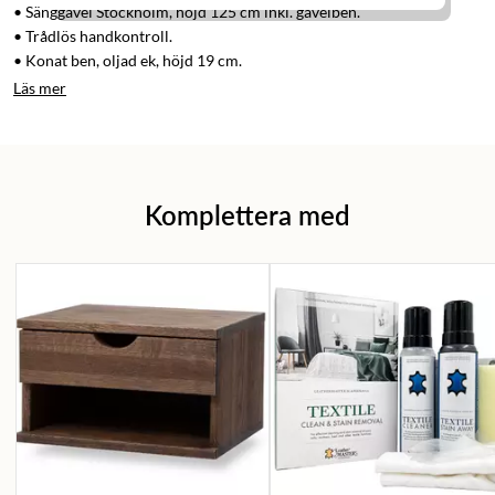
• Sänggavel Stockholm, höjd 125 cm inkl. gavelben.
• Trådlös handkontroll.
• Konat ben, oljad ek, höjd 19 cm.
Läs mer
Komplettera med