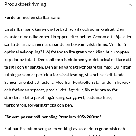
Produktbeskrivning
Fördelar med en ställbar säng
En ställbar säng kan ge dig förbättrad vila och sömnkvalitet. Den
avlastar dina olika zoner i kroppen efter behov. Genom att höja, eller
sänka delar av sängen, skapar du en bekväm vilställning. Vill du få
optimal avkoppling? Höj fotändan lite grann och känn hur kroppen
kopplar av totalt! Den ställbara funktionen gör det också enklare att
ta sig i och ur sängen. Den är en vardagslyxhöjare till max! Du hittar
lutningar som är perfekta för såväl läsning, vila och serietittande.
Sängen är enkel att justera. Med fjärrkontrollen ställer du in huvud-
och fotändan separat, precis i det läge du själv mår bra av för
stunden. I detta paket ingår säng, sänggavel, bäddmadrass,
fjärkontroll, förvaringsficka och ben.
För vem passar ställbar säng Premium 105x200cm?
Ställbar Premium säng är en verkligt avlastande, ergonomisk och