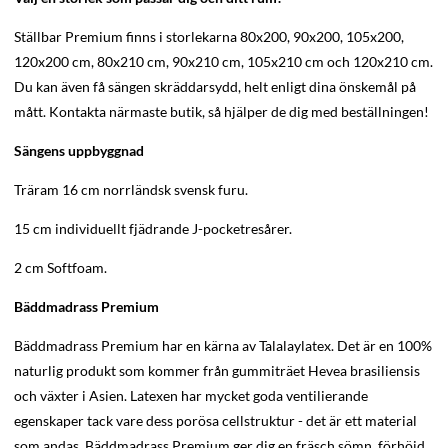
Ställbar Premium finns i storlekarna 80x200, 90x200, 105x200,
120x200 cm, 80x210 cm, 90x210 cm, 105x210 cm och 120x210 cm.
Du kan även få sängen skräddarsydd, helt enligt dina önskemål på
mått. Kontakta närmaste butik, så hjälper de dig med beställningen!
Sängens uppbyggnad
Träram 16 cm norrländsk svensk furu.
15 cm individuellt fjädrande J-pocketresårer.
2 cm Softfoam.
Bäddmadrass Premium
Bäddmadrass Premium har en kärna av Talalaylatex. Det är en 100%
naturlig produkt som kommer från gummiträet Hevea brasiliensis
och växter i Asien. Latexen har mycket goda ventilierande
egenskaper tack vare dess porösa cellstruktur - det är ett material
som andas. Bäddmadrass Premium ger dig en fräsch sömn, förhöjd