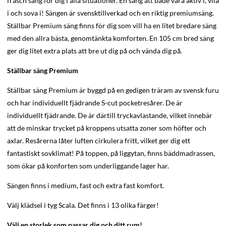
fräsch säng för dig i alla situationer. En säng att både vara aktiv i, vila
i och sova i! Sängen är svensktillverkad och en riktig premiumsäng.
Ställbar Premium säng finns för dig som vill ha en litet bredare säng
med den allra bästa, genomtänkta komforten. En 105 cm bred säng
ger dig litet extra plats att bre ut dig på och vända dig på.
Ställbar säng Premium
Ställbar säng Premium är byggd på en gedigen träram av svensk furu
och har individuellt fjädrande S-cut pocketresårer. De är
individuellt fjädrande. De är därtill tryckavlastande, vilket innebär
att de minskar trycket på kroppens utsatta zoner som höfter och
axlar. Resårerna låter luften cirkulera fritt, vilket ger dig ett
fantastiskt sovklimat! På toppen, på liggytan, finns bäddmadrassen,
som ökar på konforten som underliggande lager har.
Sängen finns i medium, fast och extra fast komfort.
Välj klädsel i tyg Scala. Det finns i 13 olika färger!
Välj en storlek som passar dig och ditt rum!